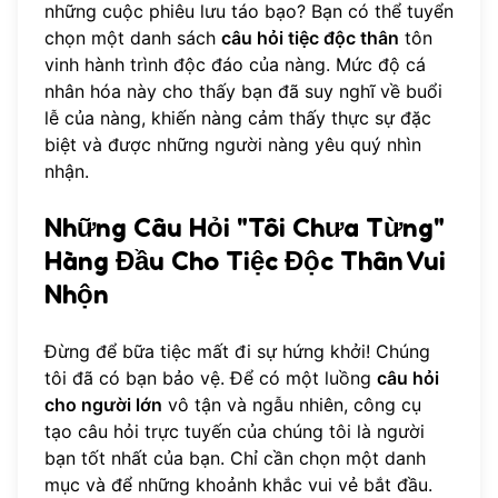
những cuộc phiêu lưu táo bạo? Bạn có thể tuyển
chọn một danh sách
câu hỏi tiệc độc thân
tôn
vinh hành trình độc đáo của nàng. Mức độ cá
nhân hóa này cho thấy bạn đã suy nghĩ về buổi
lễ của nàng, khiến nàng cảm thấy thực sự đặc
biệt và được những người nàng yêu quý nhìn
nhận.
Những Câu Hỏi "Tôi Chưa Từng"
Hàng Đầu Cho Tiệc Độc Thân Vui
Nhộn
Đừng để bữa tiệc mất đi sự hứng khởi! Chúng
tôi đã có bạn bảo vệ. Để có một luồng
câu hỏi
cho người lớn
vô tận và ngẫu nhiên, công cụ
tạo câu hỏi trực tuyến của chúng tôi là người
bạn tốt nhất của bạn. Chỉ cần chọn một danh
mục và để những khoảnh khắc vui vẻ bắt đầu.