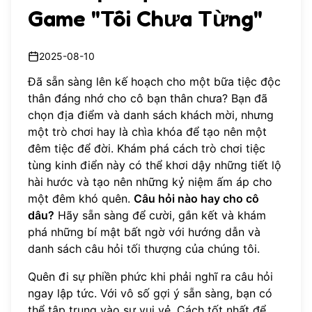
Game "Tôi Chưa Từng"
2025-08-10
Đã sẵn sàng lên kế hoạch cho một bữa tiệc độc
thân đáng nhớ cho cô bạn thân chưa? Bạn đã
chọn địa điểm và danh sách khách mời, nhưng
một trò chơi hay là chìa khóa để tạo nên một
đêm tiệc để đời. Khám phá cách trò chơi tiệc
tùng kinh điển này có thể khơi dậy những tiết lộ
hài hước và tạo nên những kỷ niệm ấm áp cho
một đêm khó quên.
Câu hỏi nào hay cho cô
dâu?
Hãy sẵn sàng để cười, gắn kết và khám
phá những bí mật bất ngờ với hướng dẫn và
danh sách câu hỏi tối thượng của chúng tôi.
Quên đi sự phiền phức khi phải nghĩ ra câu hỏi
ngay lập tức. Với vô số gợi ý sẵn sàng, bạn có
thể tập trung vào sự vui vẻ. Cách tốt nhất để