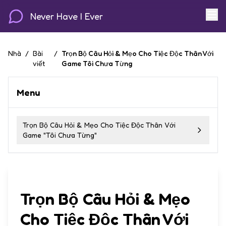
Never Have I Ever
Nhà
/
Bài
/
Trọn Bộ Câu Hỏi & Mẹo Cho Tiệc Độc Thân Với
viết
Game Tôi Chưa Từng
Menu
Trọn Bộ Câu Hỏi & Mẹo Cho Tiệc Độc Thân Với
Game "Tôi Chưa Từng"
Trọn Bộ Câu Hỏi & Mẹo
Cho Tiệc Độc Thân Với