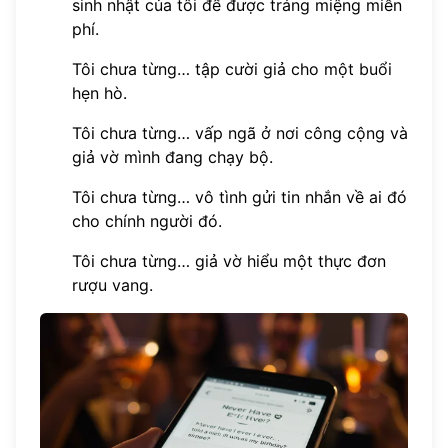
sinh nhật của tôi để được tráng miệng miễn
phí.
Tôi chưa từng… tập cười giả cho một buổi
hẹn hò.
Tôi chưa từng… vấp ngã ở nơi công cộng và
giả vờ mình đang chạy bộ.
Tôi chưa từng… vô tình gửi tin nhắn về ai đó
cho chính người đó.
Tôi chưa từng… giả vờ hiểu một thực đơn
rượu vang.