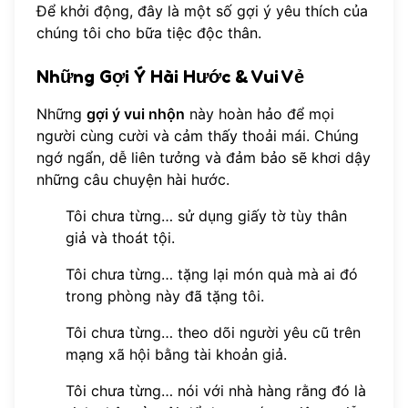
Để khởi động, đây là một số gợi ý yêu thích của
chúng tôi cho bữa tiệc độc thân.
Những Gợi Ý Hài Hước & Vui Vẻ
Những
gợi ý vui nhộn
này hoàn hảo để mọi
người cùng cười và cảm thấy thoải mái. Chúng
ngớ ngẩn, dễ liên tưởng và đảm bảo sẽ khơi dậy
những câu chuyện hài hước.
Tôi chưa từng… sử dụng giấy tờ tùy thân
giả và thoát tội.
Tôi chưa từng… tặng lại món quà mà ai đó
trong phòng này đã tặng tôi.
Tôi chưa từng… theo dõi người yêu cũ trên
mạng xã hội bằng tài khoản giả.
Tôi chưa từng… nói với nhà hàng rằng đó là