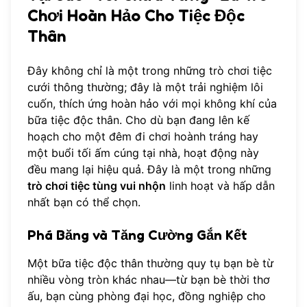
Chơi Hoàn Hảo Cho Tiệc Độc
Thân
Đây không chỉ là một trong những trò chơi tiệc
cưới thông thường; đây là một trải nghiệm lôi
cuốn, thích ứng hoàn hảo với mọi không khí của
bữa tiệc độc thân. Cho dù bạn đang lên kế
hoạch cho một đêm đi chơi hoành tráng hay
một buổi tối ấm cúng tại nhà, hoạt động này
đều mang lại hiệu quả. Đây là một trong những
trò chơi tiệc tùng vui nhộn
linh hoạt và hấp dẫn
nhất bạn có thể chọn.
Phá Băng và Tăng Cường Gắn Kết
Một bữa tiệc độc thân thường quy tụ bạn bè từ
nhiều vòng tròn khác nhau—từ bạn bè thời thơ
ấu, bạn cùng phòng đại học, đồng nghiệp cho