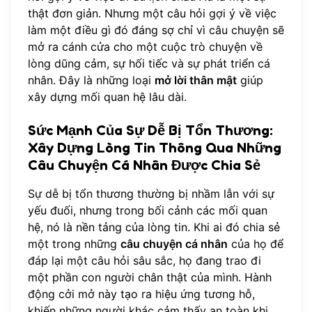
thật đơn giản. Nhưng một câu hỏi gợi ý về việc
làm một điều gì đó đáng sợ chỉ vì câu chuyện sẽ
mở ra cánh cửa cho một cuộc trò chuyện về
lòng dũng cảm, sự hối tiếc và sự phát triển cá
nhân. Đây là những loại
mở lời thân mật
giúp
xây dựng mối quan hệ lâu dài.
Sức Mạnh Của Sự Dễ Bị Tổn Thương:
Xây Dựng Lòng Tin Thông Qua Những
Câu Chuyện Cá Nhân Được Chia Sẻ
Sự dễ bị tổn thương thường bị nhầm lẫn với sự
yếu đuối, nhưng trong bối cảnh các mối quan
hệ, nó là nền tảng của lòng tin. Khi ai đó chia sẻ
một trong những
câu chuyện cá nhân
của họ để
đáp lại một câu hỏi sâu sắc, họ đang trao đi
một phần con người chân thật của mình. Hành
động cởi mở này tạo ra hiệu ứng tương hỗ,
khiến những người khác cảm thấy an toàn khi