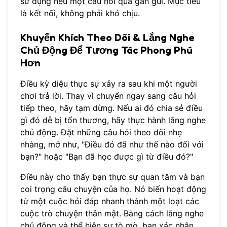
sử dụng nếu một câu hỏi quá gần gũi. Mục tiêu
là kết nối, không phải khó chịu.
Khuyến Khích Theo Dõi & Lắng Nghe
Chủ Động Để Tương Tác Phong Phú
Hơn
Điều kỳ diệu thực sự xảy ra sau khi một người
chơi trả lời. Thay vì chuyển ngay sang câu hỏi
tiếp theo, hãy tạm dừng. Nếu ai đó chia sẻ điều
gì đó dễ bị tổn thương, hãy thực hành lắng nghe
chủ động. Đặt những câu hỏi theo dõi nhẹ
nhàng, mở như, "Điều đó đã như thế nào đối với
bạn?" hoặc "Bạn đã học được gì từ điều đó?"
Điều này cho thấy bạn thực sự quan tâm và bạn
coi trọng câu chuyện của họ. Nó biến hoạt động
từ một cuộc hỏi đáp nhanh thành một loạt các
cuộc trò chuyện thân mật. Bằng cách lắng nghe
chủ động và thể hiện sự tò mò, bạn xác nhận