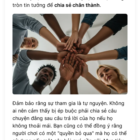
tròn tin tưởng để
chia sẻ chân thành
.
Đảm bảo rằng sự tham gia là tự nguyện. Không
ai nên cảm thấy bị ép buộc phải chia sẻ câu
chuyện đằng sau câu trả lời của họ nếu họ
không thoải mái. Bạn cũng có thể đồng ý rằng
người chơi có một "quyền bỏ qua" mà họ có thể