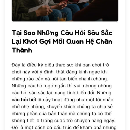
Tại Sao Những Câu Hỏi Sâu Sắc
Lại Khơi Gợi Mối Quan Hệ Chân
Thành
Đây là điều kỳ diệu thực sự: khi bạn chơi trò
chơi này với ý định, thật đáng kinh ngạc khi
những rào cản xã hội tan biến nhanh chóng.
Những câu hỏi ngớ ngẩn thì vui, nhưng những
câu hỏi sâu sắc lại mang tính biến đổi. Những
câu hỏi tiết lộ
này hoạt động như một lời nhắc
nhở nhẹ nhàng, khuyến khích chúng ta chia sẻ
những phần của bản thân mà chúng ta có thể
không tiết lộ trong cuộc trò chuyện hàng ngày.
Đó là một cách có cấu trúc để khám phá những