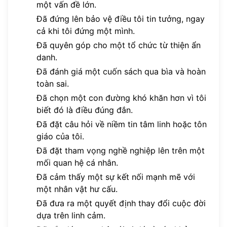
một vấn đề lớn.
Đã đứng lên bảo vệ điều tôi tin tưởng, ngay
cả khi tôi đứng một mình.
Đã quyên góp cho một tổ chức từ thiện ẩn
danh.
Đã đánh giá một cuốn sách qua bìa và hoàn
toàn sai.
Đã chọn một con đường khó khăn hơn vì tôi
biết đó là điều đúng đắn.
Đã đặt câu hỏi về niềm tin tâm linh hoặc tôn
giáo của tôi.
Đã đặt tham vọng nghề nghiệp lên trên một
mối quan hệ cá nhân.
Đã cảm thấy một sự kết nối mạnh mẽ với
một nhân vật hư cấu.
Đã đưa ra một quyết định thay đổi cuộc đời
dựa trên linh cảm.