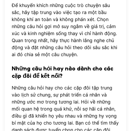
Để khuyến khích những cuộc trò chuyện sâu
sắc, hãy tập trung vào việc tạo ra một bầu
không khí an toàn và không phán xét. Chọn
những câu hỏi gợi mở suy ngẫm về giá trị, cảm
xúc và kinh nghiệm sống thay vì chỉ hành động.
Quan trọng nhất, hãy thực hành lắng nghe chủ
động và đặt những câu hỏi theo dõi sâu sắc khi
ai đó chia sẻ một câu chuyện.
Những câu hỏi hay nào dành cho các
cặp đôi để kết nối?
Những câu hỏi hay cho các cặp đôi tập trung
vào lịch sử chung, sự phát triển cá nhân và
những ước mơ trong tương lai. Hỏi về những
mối quan hệ trong quá khứ, nỗi sợ hãi cá nhân,
điều gì đã khiến họ yêu nhau và những hy vọng
bí mật của họ cho tương lai. Bạn có thể tìm thấy
danh sách được tuyển chọn cho các cặp đôi