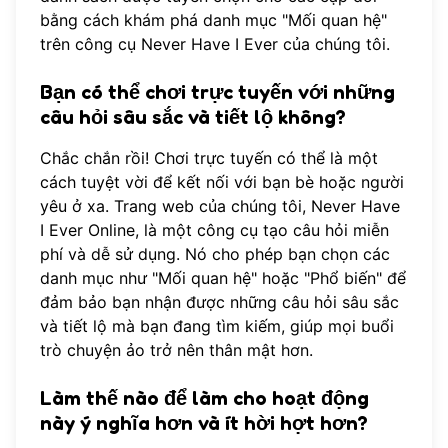
bằng cách khám phá danh mục "Mối quan hệ"
trên
công cụ Never Have I Ever
của chúng tôi.
Bạn có thể chơi trực tuyến với những
câu hỏi sâu sắc và tiết lộ không?
Chắc chắn rồi! Chơi trực tuyến có thể là một
cách tuyệt vời để kết nối với bạn bè hoặc người
yêu ở xa. Trang web của chúng tôi,
Never Have
I Ever Online
, là một công cụ tạo câu hỏi miễn
phí và dễ sử dụng. Nó cho phép bạn chọn các
danh mục như "Mối quan hệ" hoặc "Phổ biến" để
đảm bảo bạn nhận được những câu hỏi sâu sắc
và tiết lộ mà bạn đang tìm kiếm, giúp mọi buổi
trò chuyện ảo trở nên thân mật hơn.
Làm thế nào để làm cho hoạt động
này ý nghĩa hơn và ít hời hợt hơn?