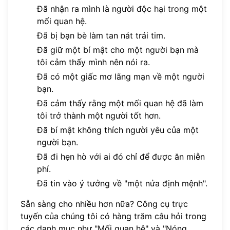
Đã nhận ra mình là người độc hại trong một
mối quan hệ.
Đã bị bạn bè làm tan nát trái tim.
Đã giữ một bí mật cho một người bạn mà
tôi cảm thấy mình nên nói ra.
Đã có một giấc mơ lãng mạn về một người
bạn.
Đã cảm thấy rằng một mối quan hệ đã làm
tôi trở thành một người tốt hơn.
Đã bí mật không thích người yêu của một
người bạn.
Đã đi hẹn hò với ai đó chỉ để được ăn miễn
phí.
Đã tin vào ý tưởng về "một nửa định mệnh".
Sẵn sàng cho nhiều hơn nữa? Công cụ trực
tuyến của chúng tôi có hàng trăm câu hỏi trong
các danh mục như "Mối quan hệ" và "Nóng