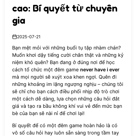
cao: Bí quyết từ chuyên
gia
2025-07-21
Bạn mệt mỏi với những buổi tụ tập nhàm chán?
Muốn khơi dậy tiếng cười chân thật và những kỷ
niệm khó quên? Bạn đang ở đúng nơi để học
cách tổ chức một đêm game
never have i ever
mà mọi người sẽ xuýt xoa khen ngợi. Quên đi
những khoảng im lặng ngượng nghịu – chúng tôi
sẽ chỉ cho bạn cách điều phối nhịp độ trò chơi
một cách dễ dàng, lựa chọn những câu hỏi đắt
giá và tạo ra bầu không khí vui vẻ đến mức bạn
bè của bạn sẽ nài nỉ để chơi lại!
Bí quyết để có một đêm game hoàn hảo là có
vô số câu hỏi hay luôn sẵn sàng trong tầm tay