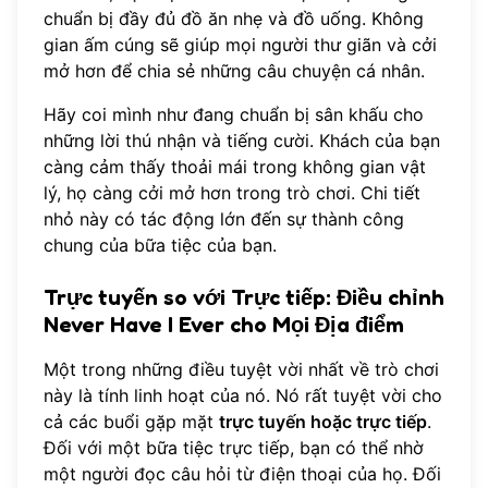
chuẩn bị đầy đủ đồ ăn nhẹ và đồ uống. Không
gian ấm cúng sẽ giúp mọi người thư giãn và cởi
mở hơn để chia sẻ những câu chuyện cá nhân.
Hãy coi mình như đang chuẩn bị sân khấu cho
những lời thú nhận và tiếng cười. Khách của bạn
càng cảm thấy thoải mái trong không gian vật
lý, họ càng cởi mở hơn trong trò chơi. Chi tiết
nhỏ này có tác động lớn đến sự thành công
chung của bữa tiệc của bạn.
Trực tuyến so với Trực tiếp: Điều chỉnh
Never Have I Ever cho Mọi Địa điểm
Một trong những điều tuyệt vời nhất về trò chơi
này là tính linh hoạt của nó. Nó rất tuyệt vời cho
cả các buổi gặp mặt
trực tuyến hoặc trực tiếp
.
Đối với một bữa tiệc trực tiếp, bạn có thể nhờ
một người đọc câu hỏi từ điện thoại của họ. Đối