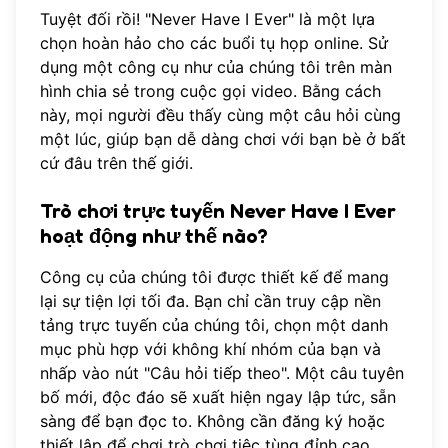
Tuyệt đối rồi! "Never Have I Ever" là một lựa
chọn hoàn hảo cho các buổi tụ họp online. Sử
dụng một công cụ như của chúng tôi trên màn
hình chia sẻ trong cuộc gọi video. Bằng cách
này, mọi người đều thấy cùng một câu hỏi cùng
một lúc, giúp bạn dễ dàng chơi với bạn bè ở bất
cứ đâu trên thế giới.
Trò chơi trực tuyến Never Have I Ever
hoạt động như thế nào?
Công cụ của chúng tôi được thiết kế để mang
lại sự tiện lợi tối đa. Bạn chỉ cần truy cập nền
tảng trực tuyến của chúng tôi, chọn một danh
mục phù hợp với không khí nhóm của bạn và
nhấp vào nút "Câu hỏi tiếp theo". Một câu tuyên
bố mới, độc đáo sẽ xuất hiện ngay lập tức, sẵn
sàng để bạn đọc to. Không cần đăng ký hoặc
thiết lập để chơi
trò chơi tiệc tùng đỉnh cao
.