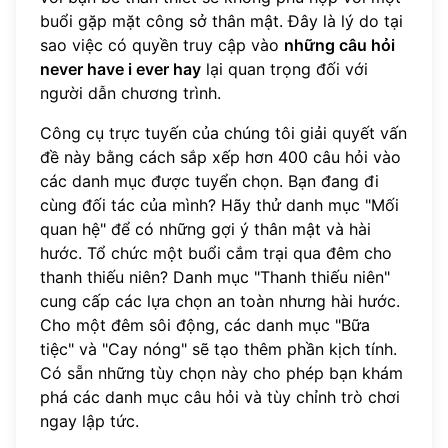
buổi gặp mặt công sở thân mật. Đây là lý do tại
sao việc có quyền truy cập vào
những câu hỏi
never have i ever hay
lại quan trọng đối với
người dẫn chương trình.
Công cụ trực tuyến của chúng tôi giải quyết vấn
đề này bằng cách sắp xếp hơn 400 câu hỏi vào
các danh mục được tuyển chọn. Bạn đang đi
cùng đối tác của mình? Hãy thử danh mục "Mối
quan hệ" để có những gợi ý thân mật và hài
hước. Tổ chức một buổi cắm trại qua đêm cho
thanh thiếu niên? Danh mục "Thanh thiếu niên"
cung cấp các lựa chọn an toàn nhưng hài hước.
Cho một đêm sôi động, các danh mục "Bữa
tiệc" và "Cay nóng" sẽ tạo thêm phần kịch tính.
Có sẵn những tùy chọn này cho phép bạn
khám
phá các danh mục câu hỏi
và tùy chỉnh trò chơi
ngay lập tức.