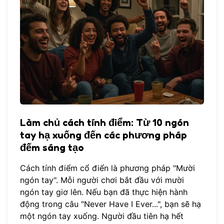
Làm chủ cách tính điểm: Từ 10 ngón
tay hạ xuống đến các phương pháp
đếm sáng tạo
Cách tính điểm cổ điển là phương pháp "Mười
ngón tay". Mỗi người chơi bắt đầu với mười
ngón tay giơ lên. Nếu bạn đã thực hiện hành
động trong câu "Never Have I Ever...", bạn sẽ hạ
một ngón tay xuống. Người đầu tiên hạ hết