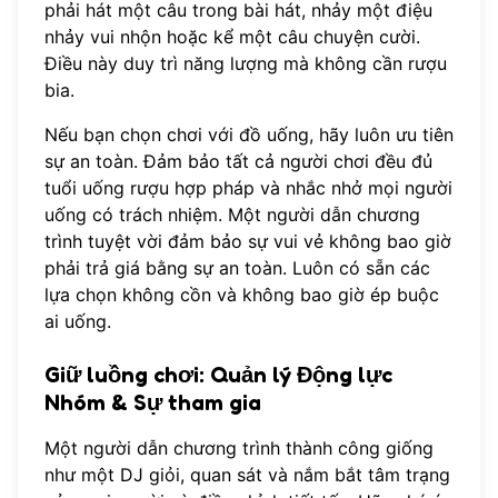
phải hát một câu trong bài hát, nhảy một điệu
nhảy vui nhộn hoặc kể một câu chuyện cười.
Điều này duy trì năng lượng mà không cần rượu
bia.
Nếu bạn chọn chơi với đồ uống, hãy luôn ưu tiên
sự an toàn. Đảm bảo tất cả người chơi đều đủ
tuổi uống rượu hợp pháp và nhắc nhở mọi người
uống có trách nhiệm. Một người dẫn chương
trình tuyệt vời đảm bảo sự vui vẻ không bao giờ
phải trả giá bằng sự an toàn. Luôn có sẵn các
lựa chọn không cồn và không bao giờ ép buộc
ai uống.
Giữ luồng chơi: Quản lý Động lực
Nhóm & Sự tham gia
Một người dẫn chương trình thành công giống
như một DJ giỏi, quan sát và nắm bắt tâm trạng