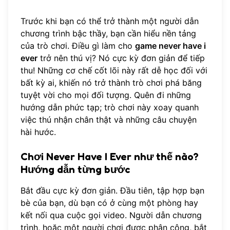
Trước khi bạn có thể trở thành một người dẫn
chương trình bậc thầy, bạn cần hiểu nền tảng
của trò chơi. Điều gì làm cho
game never have i
ever
trở nên thú vị? Nó cực kỳ đơn giản để tiếp
thu! Những cơ chế cốt lõi này rất dễ học đối với
bất kỳ ai, khiến nó trở thành trò chơi phá băng
tuyệt vời cho mọi đối tượng. Quên đi những
hướng dẫn phức tạp; trò chơi này xoay quanh
việc thú nhận chân thật và những câu chuyện
hài hước.
Chơi Never Have I Ever như thế nào?
Hướng dẫn từng bước
Bắt đầu cực kỳ đơn giản. Đầu tiên, tập hợp bạn
bè của bạn, dù bạn có ở cùng một phòng hay
kết nối qua cuộc gọi video. Người dẫn chương
trình, hoặc một người chơi được phân công, bắt