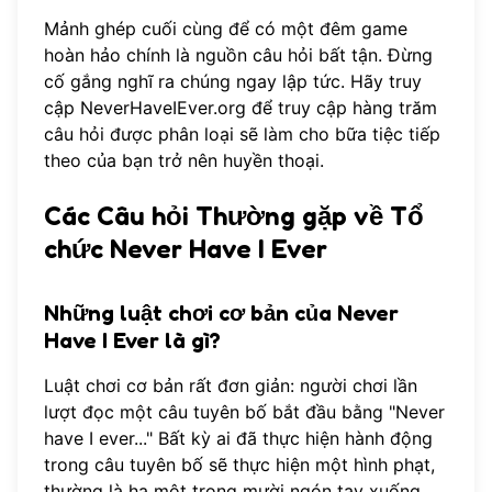
Mảnh ghép cuối cùng để có một đêm game
hoàn hảo chính là nguồn câu hỏi bất tận. Đừng
cố gắng nghĩ ra chúng ngay lập tức. Hãy truy
cập
NeverHaveIEver.org
để truy cập hàng trăm
câu hỏi được phân loại sẽ làm cho bữa tiệc tiếp
theo của bạn trở nên huyền thoại.
Các Câu hỏi Thường gặp về Tổ
chức Never Have I Ever
Những luật chơi cơ bản của Never
Have I Ever là gì?
Luật chơi cơ bản rất đơn giản: người chơi lần
lượt đọc một câu tuyên bố bắt đầu bằng "Never
have I ever..." Bất kỳ ai đã thực hiện hành động
trong câu tuyên bố sẽ thực hiện một hình phạt,
thường là hạ một trong mười ngón tay xuống.