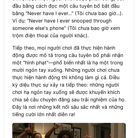
đầu bằng cách đọc một câu tuyên bố bắt đầu
bằng "Never have I ever..." (Tôi chưa bao giờ...).
Ví dụ: "Never have I ever snooped through
someone else's phone" (Tôi chưa bao giờ xem
trộm điện thoại của người khác).
Tiếp theo, mọi người chơi đã thực hiện hành
động được mô tả trong câu tuyên bố phải nhận
một "hình phạt"—phổ biến nhất là hạ một trong
mười ngón tay xuống. Những người chơi chưa
thực hiện hành động thì không làm gì cả. Điều
kỳ diệu thực sự xảy ra tiếp theo: những người
chơi hạ ngón tay xuống sẽ được khuyến khích
chia sẻ câu chuyện đằng sau trải nghiệm của họ.
Đây là nơi những kết nối sâu sắc nhất và những
tiếng cười lớn nhất diễn ra!