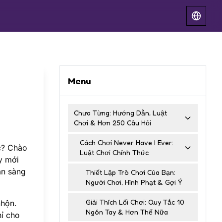
Menu
Chưa Từng: Hướng Dẫn, Luật
Chơi & Hơn 250 Câu Hỏi
Cách Chơi Never Have I Ever:
c? Chào
Luật Chơi Chính Thức
y mới
ẵn sàng
Thiết Lập Trò Chơi Của Bạn:
Người Chơi, Hình Phạt & Gợi Ý
Giải Thích Lối Chơi: Quy Tắc 10
nhộn.
Ngón Tay & Hơn Thế Nữa
hỉ cho