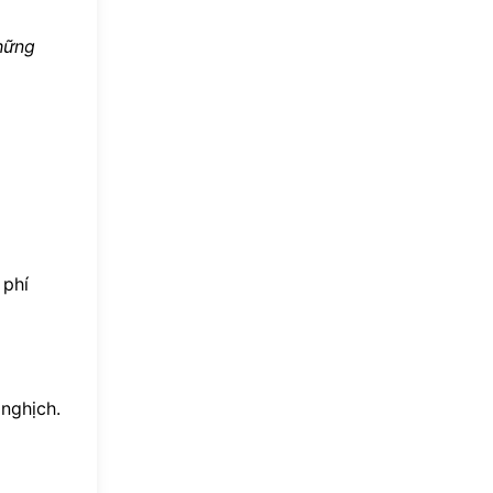
những
 phí
 nghịch.