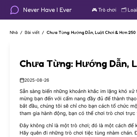
Never Have I Ever
🎮
Trò chơi
🗂️
Loạ
Nhà
/
Bài viết
/
Chưa Từng: Hướng Dẫn, Luật Chơi & Hơn 250 
Chưa Từng: Hướng Dẫn, L
2025-08-26
Sẵn sàng biến những khoảnh khắc im lặng khó xử t
mừng bạn đến với cẩm nang đầy đủ để thành thạo
bắt đầu, chúng tôi sẽ chỉ cho bạn cách tổ chức mộ
tham gia hành động, bạn có thể
chơi trò chơi trực
Đây không chỉ là một trò chơi; đó là một cách để 
Hãy quên đi những trò chơi tiệc tùng nhàm chán. 