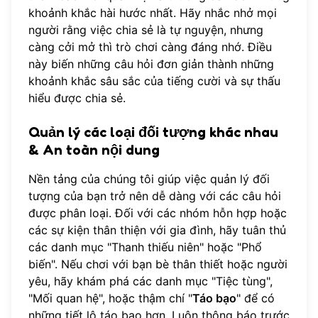
khoảnh khắc hài hước nhất. Hãy nhắc nhở mọi
người rằng việc chia sẻ là tự nguyện, nhưng
càng cởi mở thì trò chơi càng đáng nhớ. Điều
này biến những câu hỏi đơn giản thành những
khoảnh khắc sâu sắc của tiếng cười và sự thấu
hiểu được chia sẻ.
Quản lý các loại đối tượng khác nhau
& An toàn nội dung
Nền tảng của chúng tôi
giúp việc quản lý đối
tượng của bạn trở nên dễ dàng với các câu hỏi
được phân loại. Đối với các nhóm hỗn hợp hoặc
các sự kiện thân thiện với gia đình, hãy tuân thủ
các danh mục "Thanh thiếu niên" hoặc "Phổ
biến". Nếu chơi với bạn bè thân thiết hoặc người
yêu, hãy khám phá các danh mục "Tiệc tùng",
"Mối quan hệ", hoặc thậm chí "
Táo bạo
" để có
những tiết lộ táo bạo hơn. Luôn thông báo trước