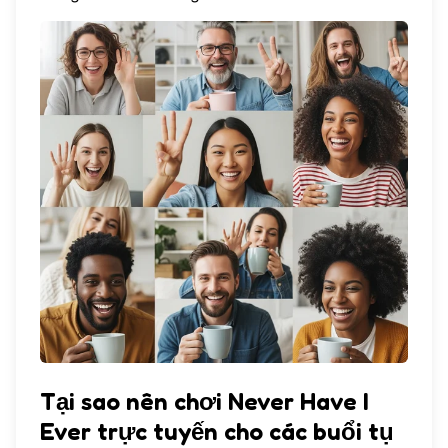
Tại sao nên chơi Never Have I
Ever trực tuyến cho các buổi tụ