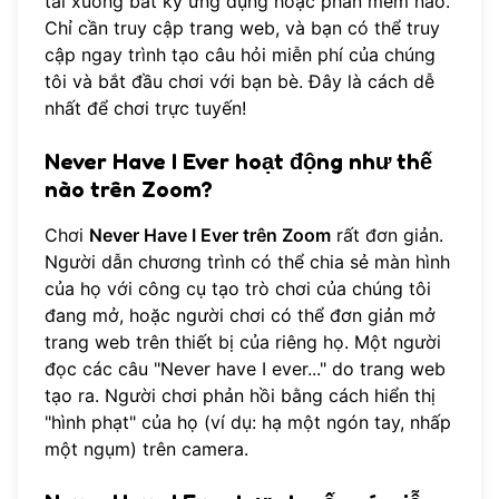
tải xuống bất kỳ ứng dụng hoặc phần mềm nào.
Chỉ cần truy cập trang web, và bạn có thể truy
cập ngay trình tạo câu hỏi miễn phí của chúng
tôi và bắt đầu chơi với bạn bè. Đây là cách dễ
nhất để
chơi trực tuyến
!
Never Have I Ever hoạt động như thế
nào trên Zoom?
Chơi
Never Have I Ever trên Zoom
rất đơn giản.
Người dẫn chương trình có thể chia sẻ màn hình
của họ với
công cụ tạo trò chơi của chúng tôi
đang mở, hoặc người chơi có thể đơn giản mở
trang web trên thiết bị của riêng họ. Một người
đọc các câu "Never have I ever..." do trang web
tạo ra. Người chơi phản hồi bằng cách hiển thị
"hình phạt" của họ (ví dụ: hạ một ngón tay, nhấp
một ngụm) trên camera.