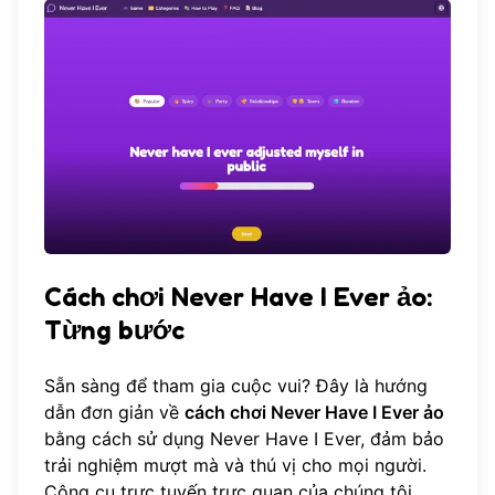
Cách chơi Never Have I Ever ảo:
Từng bước
Sẵn sàng để tham gia cuộc vui? Đây là hướng
dẫn đơn giản về
cách chơi Never Have I Ever ảo
bằng cách sử dụng
Never Have I Ever
, đảm bảo
trải nghiệm mượt mà và thú vị cho mọi người.
Công cụ trực tuyến trực quan của chúng tôi