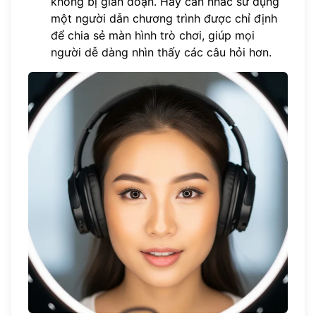
không bị gián đoạn. Hãy cân nhắc sử dụng
một người dẫn chương trình được chỉ định
để chia sẻ
màn hình trò chơi
, giúp mọi
người dễ dàng nhìn thấy các câu hỏi hơn.