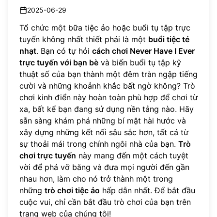
2025-06-29
Tổ chức một bữa tiệc ảo hoặc buổi tụ tập trực
tuyến không nhất thiết phải là một
buổi tiệc tẻ
nhạt
. Bạn có tự hỏi
cách chơi Never Have I Ever
trực tuyến với bạn bè
và biến buổi tụ tập kỹ
thuật số của bạn thành một đêm tràn ngập tiếng
cười và những khoảnh khắc bất ngờ không? Trò
chơi kinh điển này hoàn toàn phù hợp để chơi từ
xa, bất kể bạn đang sử dụng nền tảng nào. Hãy
sẵn sàng khám phá những bí mật hài hước và
xây dựng những kết nối sâu sắc hơn, tất cả từ
sự thoải mái trong chính ngôi nhà của bạn.
Trò
chơi trực tuyến
này mang đến một cách tuyệt
vời để phá vỡ băng và đưa mọi người đến gần
nhau hơn, làm cho nó trở thành một trong
những
trò chơi tiệc ảo
hấp dẫn nhất. Để bắt đầu
cuộc vui, chỉ cần
bắt đầu trò chơi của bạn
trên
trang web của chúng tôi!