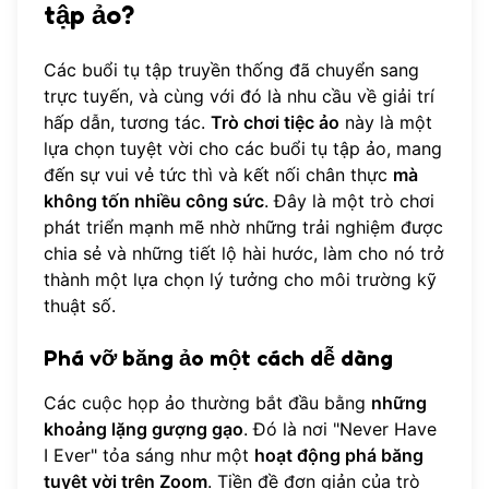
tập ảo?
Các buổi tụ tập truyền thống đã chuyển sang
trực tuyến, và cùng với đó là nhu cầu về giải trí
hấp dẫn, tương tác.
Trò chơi tiệc ảo
này là một
lựa chọn tuyệt vời cho các buổi tụ tập ảo, mang
đến sự vui vẻ tức thì và kết nối chân thực
mà
không tốn nhiều công sức
. Đây là một trò chơi
phát triển mạnh mẽ nhờ những trải nghiệm được
chia sẻ và những tiết lộ hài hước, làm cho nó trở
thành một lựa chọn lý tưởng cho môi trường kỹ
thuật số.
Phá vỡ băng ảo một cách dễ dàng
Các cuộc họp ảo thường bắt đầu bằng
những
khoảng lặng gượng gạo
. Đó là nơi "Never Have
I Ever" tỏa sáng như một
hoạt động phá băng
tuyệt vời trên Zoom
. Tiền đề đơn giản của trò