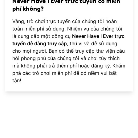
Never Have I Ever trực tuyến có miễn
phí không?
Vâng,
trò chơi trực tuyến của chúng tôi
hoàn
toàn miễn phí sử dụng! Nhiệm vụ của chúng tôi
là cung cấp một công cụ
Never Have I Ever trực
tuyến dễ dàng truy cập
, thú vị và dễ sử dụng
cho mọi người. Bạn có thể truy cập thư viện câu
hỏi phong phú của chúng tôi và chơi tùy thích
mà không phải trả thêm phí hoặc đăng ký. Khám
phá
các trò chơi miễn phí
để có niềm vui bất
tận!