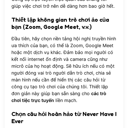
giúp việc chơi trở nên dễ dàng hơn bao giờ hết.
Thiết lập không gian trò chơi ảo của
bạn (Zoom, Google Meet, v.v.)
Đầu tiên, hãy chọn nền tảng hội nghị truyền hình
ưa thích của bạn, có thể là Zoom, Google Meet
hoặc một dịch vụ khác. Đảm bảo mọi người có
kết nối internet ổn định và camera cũng như
micrô của họ hoạt động. Sẽ hữu ích nếu có một
người đóng vai trò người dẫn trò chơi, chia sẻ
màn hình nếu cần để hiển thị các câu hỏi từ
công cụ tạo trò chơi của chúng tôi
. Thiết lập
đơn giản này giúp bạn sẵn sàng cho
các trò
chơi tiệc trực tuyến
liền mạch.
Chọn câu hỏi hoàn hảo từ
Never Have I
Ever