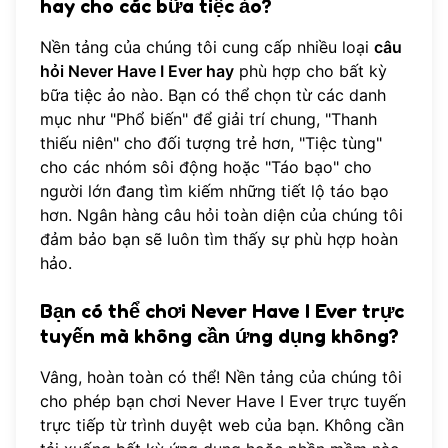
hay cho các bữa tiệc ảo?
Nền tảng của chúng tôi
cung cấp nhiều loại
câu
hỏi Never Have I Ever hay
phù hợp cho bất kỳ
bữa tiệc ảo nào. Bạn có thể chọn từ các danh
mục như "Phổ biến" để giải trí chung, "Thanh
thiếu niên" cho đối tượng trẻ hơn, "Tiệc tùng"
cho các nhóm sôi động hoặc "Táo bạo" cho
người lớn đang tìm kiếm những tiết lộ táo bạo
hơn. Ngân hàng câu hỏi toàn diện của chúng tôi
đảm bảo bạn sẽ luôn tìm thấy sự phù hợp hoàn
hảo.
Bạn có thể chơi Never Have I Ever trực
tuyến mà không cần ứng dụng không?
Vâng, hoàn toàn có thể! Nền tảng của chúng tôi
cho phép bạn
chơi Never Have I Ever trực tuyến
trực tiếp từ trình duyệt web của bạn. Không cần