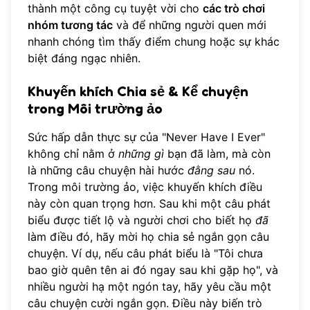
thành một công cụ tuyệt vời cho
các trò chơi
nhóm tương tác
và để những người quen mới
nhanh chóng tìm thấy điểm chung hoặc sự khác
biệt đáng ngạc nhiên.
Khuyến khích Chia sẻ & Kể chuyện
trong Môi trường ảo
Sức hấp dẫn thực sự của "Never Have I Ever"
không chỉ nằm ở
những gì
bạn đã làm, mà còn
là những câu chuyện hài hước
đằng sau
nó.
Trong môi trường ảo, việc khuyến khích điều
này còn quan trọng hơn. Sau khi một câu phát
biểu được tiết lộ và người chơi cho biết họ
đã
làm điều đó, hãy mời họ chia sẻ ngắn gọn câu
chuyện. Ví dụ, nếu câu phát biểu là "Tôi chưa
bao giờ quên tên ai đó ngay sau khi gặp họ", và
nhiều người hạ một ngón tay, hãy yêu cầu một
câu chuyện cười ngắn gọn. Điều này biến trò