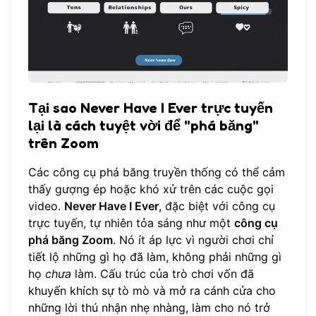
Tại sao Never Have I Ever trực tuyến
lại là cách tuyệt vời để "phá băng"
trên Zoom
Các công cụ phá băng truyền thống có thể cảm
thấy gượng ép hoặc khó xử trên các cuộc gọi
video.
Never Have I Ever
, đặc biệt với công cụ
trực tuyến, tự nhiên tỏa sáng như một
công cụ
phá băng Zoom
. Nó ít áp lực vì người chơi chỉ
tiết lộ những gì họ đã làm, không phải những gì
họ
chưa
làm. Cấu trúc của trò chơi vốn đã
khuyến khích sự tò mò và mở ra cánh cửa cho
những lời thú nhận nhẹ nhàng, làm cho nó trở