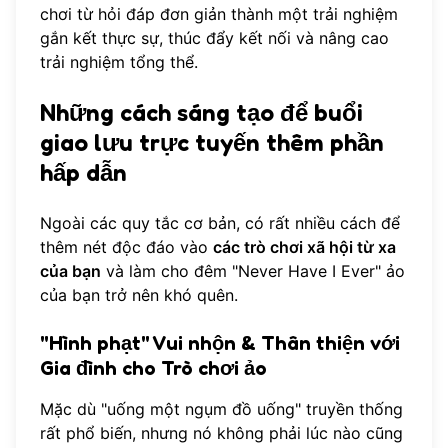
chơi từ hỏi đáp đơn giản thành một trải nghiệm
gắn kết thực sự, thúc đẩy kết nối và nâng cao
trải nghiệm tổng thể.
Những cách sáng tạo để buổi
giao lưu trực tuyến thêm phần
hấp dẫn
Ngoài các quy tắc cơ bản, có rất nhiều cách để
thêm nét độc đáo vào
các trò chơi xã hội từ xa
của bạn
và làm cho đêm "Never Have I Ever" ảo
của bạn trở nên khó quên.
"Hình phạt" Vui nhộn & Thân thiện với
Gia đình cho Trò chơi ảo
Mặc dù "uống một ngụm đồ uống" truyền thống
rất phổ biến, nhưng nó không phải lúc nào cũng