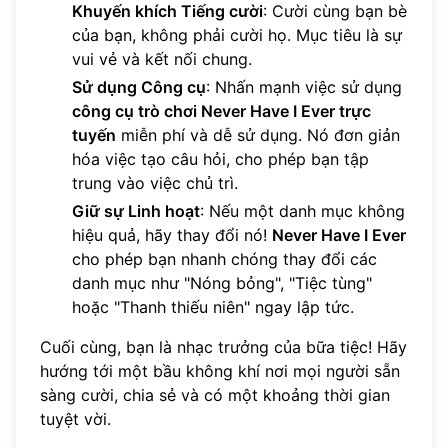
Khuyến khích Tiếng cười
: Cười cùng bạn bè
của bạn, không phải cười họ. Mục tiêu là sự
vui vẻ và kết nối chung.
Sử dụng Công cụ
: Nhấn mạnh việc sử dụng
công cụ trò chơi Never Have I Ever trực
tuyến
miễn phí và dễ sử dụng. Nó đơn giản
hóa việc tạo câu hỏi, cho phép bạn tập
trung vào việc chủ trì.
Giữ sự Linh hoạt
: Nếu một danh mục không
hiệu quả, hãy thay đổi nó!
Never Have I Ever
cho phép bạn nhanh chóng thay đổi các
danh mục như "Nóng bỏng", "Tiệc tùng"
hoặc "Thanh thiếu niên" ngay lập tức.
Cuối cùng, bạn là nhạc trưởng của bữa tiệc! Hãy
hướng tới một bầu không khí nơi mọi người sẵn
sàng cười, chia sẻ và có một khoảng thời gian
tuyệt vời.