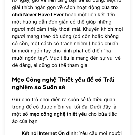
rõ ngày, giờ và nền tảng bạn sẽ sử dụng. Một lời
giải thích ngắn gọn về cách hoạt động của
trò
chơi Never Have I Ever
hoặc một liên kết đến
một hướng dẫn đơn giản có thể giúp những
người mới cảm thấy thoải mái. Khuyến khích mọi
người mang theo đồ uống (có cồn hoặc không
có cồn, một cách có trách nhiệm!) hoặc chuẩn
bị mười ngón tay cho hình phạt cổ điển "hạ
mười ngón tay". Mục tiêu là mang đến sự vui vẻ
dễ dàng, ai cũng có thể tham gia.
Mẹo Công nghệ Thiết yếu để có Trải
nghiệm ảo Suôn sẻ
Giữ cho trò chơi diễn ra suôn sẻ là điều quan
trọng để có được niềm vui tối đa. Dưới đây là
một số
mẹo công nghệ thiết yếu
cho bữa tiệc
ảo của bạn:
Kết nối Internet Ổn định
: Yêu cầu mọi người