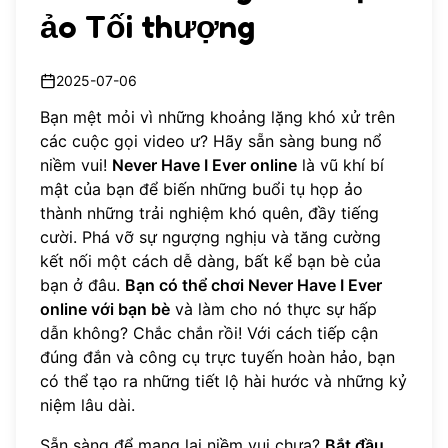
ảo Tối thượng
2025-07-06
Bạn mệt mỏi vì những khoảng lặng khó xử trên
các cuộc gọi video ư? Hãy sẵn sàng bung nổ
niềm vui!
Never Have I Ever online
là vũ khí bí
mật của bạn để biến những buổi tụ họp ảo
thành những trải nghiệm khó quên, đầy tiếng
cười. Phá vỡ sự ngượng nghịu và tăng cường
kết nối một cách dễ dàng, bất kể bạn bè của
bạn ở đâu.
Bạn có thể chơi Never Have I Ever
online với bạn bè
và làm cho nó thực sự hấp
dẫn không? Chắc chắn rồi! Với cách tiếp cận
đúng đắn và công cụ trực tuyến hoàn hảo, bạn
có thể tạo ra những tiết lộ hài hước và những kỷ
niệm lâu dài.
Sẵn sàng để mang lại niềm vui chưa?
Bắt đầu