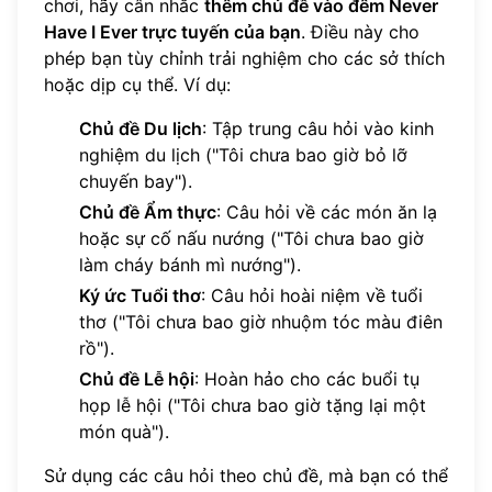
chơi, hãy cân nhắc
thêm chủ đề vào đêm Never
Have I Ever trực tuyến của bạn
. Điều này cho
phép bạn tùy chỉnh trải nghiệm cho các sở thích
hoặc dịp cụ thể. Ví dụ:
Chủ đề Du lịch
: Tập trung câu hỏi vào kinh
nghiệm du lịch ("Tôi chưa bao giờ bỏ lỡ
chuyến bay").
Chủ đề Ẩm thực
: Câu hỏi về các món ăn lạ
hoặc sự cố nấu nướng ("Tôi chưa bao giờ
làm cháy bánh mì nướng").
Ký ức Tuổi thơ
: Câu hỏi hoài niệm về tuổi
thơ ("Tôi chưa bao giờ nhuộm tóc màu điên
rồ").
Chủ đề Lễ hội
: Hoàn hảo cho các buổi tụ
họp lễ hội ("Tôi chưa bao giờ tặng lại một
món quà").
Sử dụng các câu hỏi theo chủ đề, mà bạn có thể