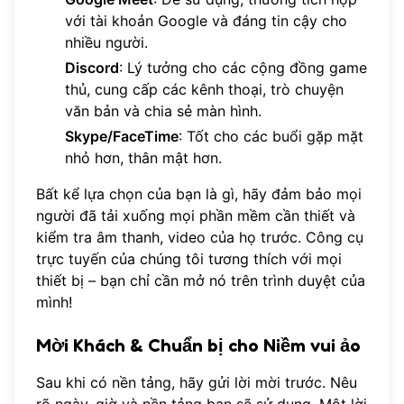
với tài khoản Google và đáng tin cậy cho
nhiều người.
Discord
: Lý tưởng cho các cộng đồng game
thủ, cung cấp các kênh thoại, trò chuyện
văn bản và chia sẻ màn hình.
Skype/FaceTime
: Tốt cho các buổi gặp mặt
nhỏ hơn, thân mật hơn.
Bất kể lựa chọn của bạn là gì, hãy đảm bảo mọi
người đã tải xuống mọi phần mềm cần thiết và
kiểm tra âm thanh, video của họ trước. Công cụ
trực tuyến của chúng tôi tương thích với mọi
thiết bị – bạn chỉ cần mở nó trên trình duyệt của
mình!
Mời Khách & Chuẩn bị cho Niềm vui ảo
Sau khi có nền tảng, hãy gửi lời mời trước. Nêu