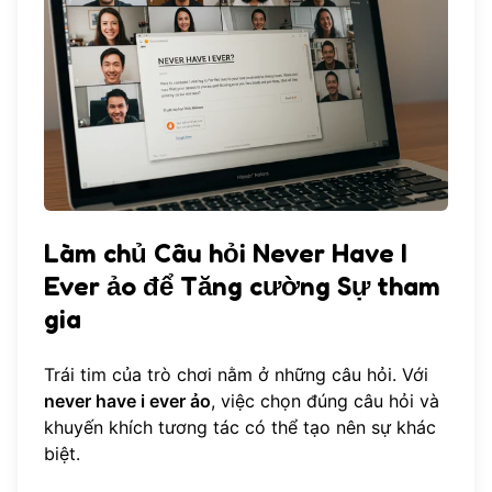
Làm chủ Câu hỏi Never Have I
Ever ảo để Tăng cường Sự tham
gia
Trái tim của trò chơi nằm ở những câu hỏi. Với
never have i ever ảo
, việc chọn đúng câu hỏi và
khuyến khích tương tác có thể tạo nên sự khác
biệt.