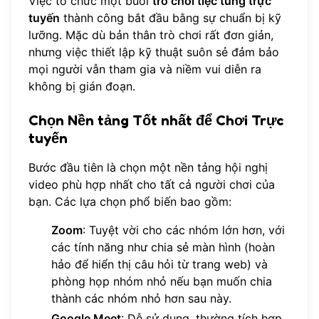
Việc tổ chức một buổi
trò chơi tiệc tùng trực
tuyến
thành công bắt đầu bằng sự chuẩn bị kỹ
lưỡng. Mặc dù bản thân trò chơi rất đơn giản,
nhưng việc thiết lập kỹ thuật suôn sẻ đảm bảo
mọi người vẫn tham gia và niềm vui diễn ra
không bị gián đoạn.
Chọn Nền tảng Tốt nhất để Chơi Trực
tuyến
Bước đầu tiên là chọn một nền tảng hội nghị
video phù hợp nhất cho tất cả người chơi của
bạn. Các lựa chọn phổ biến bao gồm:
Zoom
: Tuyệt vời cho các nhóm lớn hơn, với
các tính năng như chia sẻ màn hình (hoàn
hảo để hiển thị câu hỏi từ trang web) và
phòng họp nhóm nhỏ nếu bạn muốn chia
thành các nhóm nhỏ hơn sau này.
Google Meet
: Dễ sử dụng, thường tích hợp