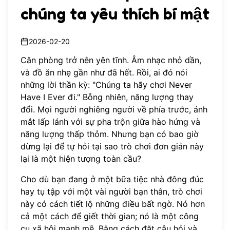
chúng ta yêu thích bí mật
2026-02-20
Căn phòng trở nên yên tĩnh. Âm nhạc nhỏ dần,
và đồ ăn nhẹ gần như đã hết. Rồi, ai đó nói
những lời thần kỳ: "Chúng ta hãy chơi Never
Have I Ever đi." Bỗng nhiên, năng lượng thay
đổi. Mọi người nghiêng người về phía trước, ánh
mắt lấp lánh với sự pha trộn giữa hào hứng và
năng lượng thấp thỏm. Nhưng bạn có bao giờ
dừng lại để tự hỏi tại sao trò chơi đơn giản này
lại là một hiện tượng toàn cầu?
Cho dù bạn đang ở một bữa tiệc nhà đông đúc
hay tụ tập với một vài người bạn thân, trò chơi
này có cách tiết lộ những điều bất ngờ. Nó hơn
cả một cách để giết thời gian; nó là một công
cụ xã hội mạnh mẽ. Bằng cách đặt câu hỏi và