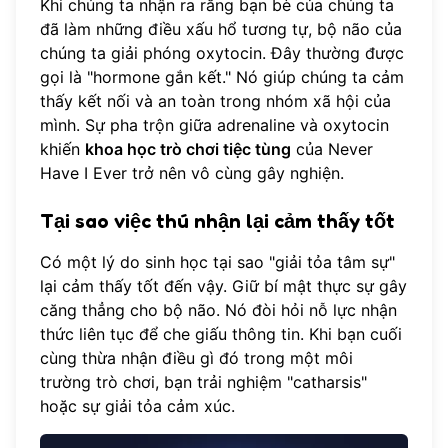
Khi chúng ta nhận ra rằng bạn bè của chúng ta
đã làm những điều xấu hổ tương tự, bộ não của
chúng ta giải phóng oxytocin. Đây thường được
gọi là "hormone gắn kết." Nó giúp chúng ta cảm
thấy kết nối và an toàn trong nhóm xã hội của
mình. Sự pha trộn giữa adrenaline và oxytocin
khiến
khoa học trò chơi tiệc tùng
của Never
Have I Ever trở nên vô cùng gây nghiện.
Tại sao việc thú nhận lại cảm thấy tốt
Có một lý do sinh học tại sao "giải tỏa tâm sự"
lại cảm thấy tốt đến vậy. Giữ bí mật thực sự gây
căng thẳng cho bộ não. Nó đòi hỏi nỗ lực nhận
thức liên tục để che giấu thông tin. Khi bạn cuối
cùng thừa nhận điều gì đó trong một môi
trường trò chơi, bạn trải nghiệm "catharsis"
hoặc sự giải tỏa cảm xúc.