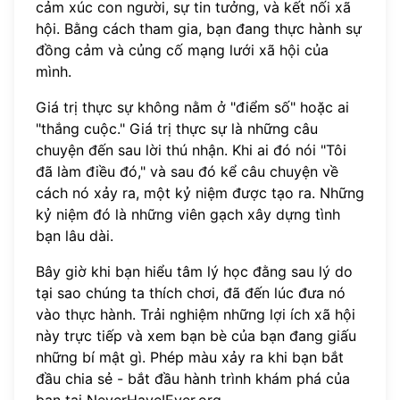
cảm xúc con người, sự tin tưởng, và kết nối xã
hội. Bằng cách tham gia, bạn đang thực hành sự
đồng cảm và củng cố mạng lưới xã hội của
mình.
Giá trị thực sự không nằm ở "điểm số" hoặc ai
"thắng cuộc." Giá trị thực sự là những câu
chuyện đến sau lời thú nhận. Khi ai đó nói "Tôi
đã làm điều đó," và sau đó kể câu chuyện về
cách nó xảy ra, một kỷ niệm được tạo ra. Những
kỷ niệm đó là những viên gạch xây dựng tình
bạn lâu dài.
Bây giờ khi bạn hiểu tâm lý học đằng sau lý do
tại sao chúng ta thích chơi, đã đến lúc đưa nó
vào thực hành. Trải nghiệm những lợi ích xã hội
này trực tiếp và xem bạn bè của bạn đang giấu
những bí mật gì. Phép màu xảy ra khi bạn bắt
đầu chia sẻ - bắt đầu hành trình khám phá của
bạn tại
NeverHaveIEver.org
.