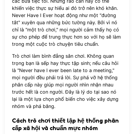
các bữa tiệc tối. Những rào cản này có thể
khiến việc thực sự hiểu ai đó trở nên khó khăn.
Never Have I Ever hoạt động như một "đường
tắt" xuyên qua những bức tường này. Bởi vì nó
chỉ là "một trò chơi," mọi người cảm thấy họ có
sự cho phép để trung thực hơn so với họ sẽ làm
trong một cuộc trò chuyện tiêu chuẩn.
Trò chơi làm bình đẳng sân chơi. Không quan
trọng bạn là sếp hay thực tập sinh; nếu câu hỏi
là "Never have I ever been late to a meeting,"
mọi người đều phải trả lời. Sự phá vỡ hệ thống
phân cấp này giúp mọi người nhìn nhận nhau
trước hết là con người. Đây là lý do tại sao nó
lại là một lựa chọn phổ biến cho việc xây dựng
nhóm và phá băng.
Cách trò chơi thiết lập hệ thống phân
cấp xã hội và chuẩn mực nhóm