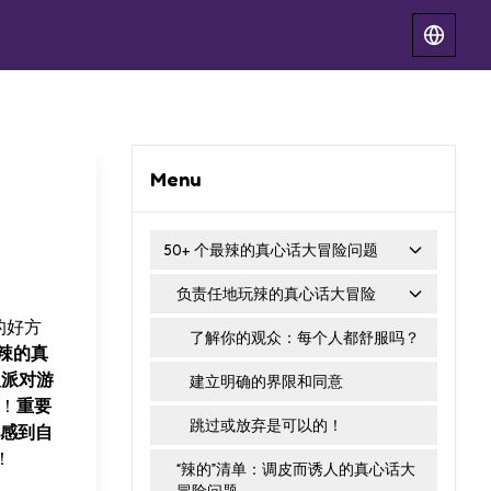
Menu
50+ 个最辣的真心话大冒险问题
负责任地玩辣的真心话大冒险
的好方
了解你的观众：每个人都舒服吗？
辣的真
人派对游
建立明确的界限和同意
！
重要
跳过或放弃是可以的！
感到自
！
“辣的”清单：调皮而诱人的真心话大
冒险问题