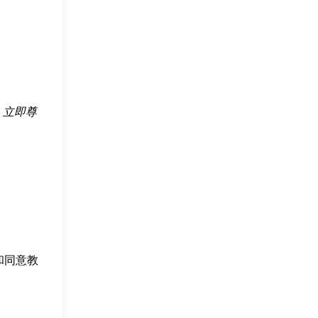
请
立即尊
和同意教