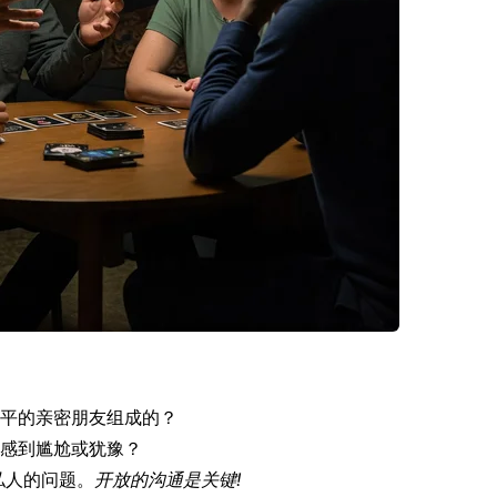
平的亲密朋友组成的？
感到尴尬或犹豫？
私人的问题。
开放的沟通是关键!