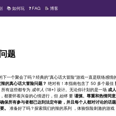
别
📚
如何玩
❓ FAQ
📝
博客
险问题
下一个聚会了吗？经典的“真心话大冒险”游戏一直是联络感情
过辣的真心话大冒险问题？
绝对有！本指南包含了 50 多个最佳
，所有这些都专为
成年人
(18+) 设计。无论你计划的是一场
成
来，都要怀着兴奋的心情进行，但
始终
要
谨慎、尊重和热情同意
确保所有参与者都已达到法定年龄，并且每个人都对讨论的话题
要。
准备好了吗？
探索我们的辣的系列
，体验惊险刺激的游戏