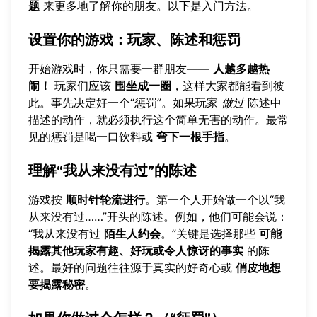
题
来更多地了解你的朋友。以下是入门方法。
设置你的游戏：玩家、陈述和惩罚
开始游戏时，你只需要一群朋友——
人越多越热
闹！
玩家们应该
围坐成一圈
，这样大家都能看到彼
此。事先决定好一个“惩罚”。如果玩家
做过
陈述中
描述的动作，就必须执行这个简单无害的动作。最常
见的惩罚是喝一口饮料或
弯下一根手指
。
理解“我从来没有过”的陈述
游戏按
顺时针轮流进行
。第一个人开始做一个以“我
从来没有过……”开头的陈述。例如，他们可能会说：
“我从来没有过
陌生人约会
。”关键是选择那些
可能
揭露其他玩家有趣、好玩或令人惊讶的事实
的陈
述。最好的问题往往源于真实的好奇心或
俏皮地想
要揭露秘密
。