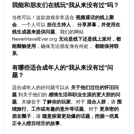
我能和朋友们在线玩“我从来没有过”吗？
当然可以！这款游戏非常适合
视频通话的线上聚
会
。一个人可以
担任主持人
，
分享屏幕，并使用在
线生成器来提供问题
。我们的网站
NeverHaveIEver.org
无论是线下还是线上派对，都
能顺畅使用
，确保无论朋友身在何处，
都能保持联
系
。
有哪些适合成年人的“我从来没有过”问
题？
适合成年人的好问题可以从
关于他们过往的怀旧问
题
到关于他们的
感情生活和职业生涯的更大胆的问
题
。关键在于
了解你的玩家
。对于
混合人群
，请
围
绕旅行、工作或有趣的意外等话题
。对于
更亲密的
朋友圈子
，请
随意
探索更劲爆的话题
，挖掘一些真
正令人瞠目结舌的故事
。