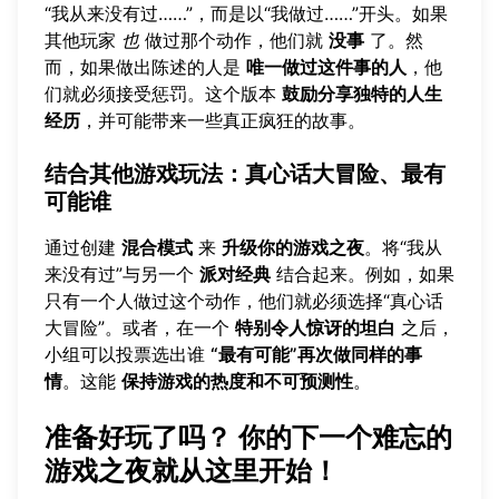
“我从来没有过……”，而是以“我做过……”开头。如果
其他玩家
也
做过那个动作，他们就
没事
了。然
而，如果做出陈述的人是
唯一做过这件事的人
，他
们就必须接受惩罚。这个版本
鼓励分享独特的人生
经历
，并可能带来一些真正疯狂的故事。
结合其他游戏玩法：真心话大冒险、最有
可能谁
通过创建
混合模式
来
升级你的游戏之夜
。将“我从
来没有过”与另一个
派对经典
结合起来。例如，如果
只有一个人做过这个动作，他们就必须选择“真心话
大冒险”。或者，在一个
特别令人惊讶的坦白
之后，
小组可以投票选出谁
“最有可能”再次做同样的事
情
。这能
保持游戏的热度和不可预测性
。
准备好玩了吗？
你的下一个难忘的
游戏之夜就从这里开始！