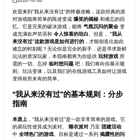
2025-10-30
欢迎来到“我从来没有过”的终极攻略，这款经典的派
对游戏能将简单的陈述变成
爆笑的揭秘
和难忘的回
忆。它是完美的破冰游戏，能将
气氛沉闷的聚会
变
成充满欢声笑语和
令人惊喜的坦白
。但是，
“我从
来没有过”这款游戏是如何进行的
，才能创造出如此
难忘的时刻呢？无论你是完全的新手，还是寻求新鲜
玩法的资深玩家，本指南都将为你提供
玩转游戏
所
需的一切。忘掉
临时想问题
吧；我们将向你展示规
则、玩法变体，以及我们的
在线游戏工具
如何让游戏
变得前所未有的简单。
“我从来没有过”的基本规则：分步
指南
本质上
，“我从来没有过”是一款非常简单的游戏。它
的易玩性使其成为派对、
睡衣派对
乃至
团建活动
中
全球热门的游戏
。目标是通过一系列
揭露性的问