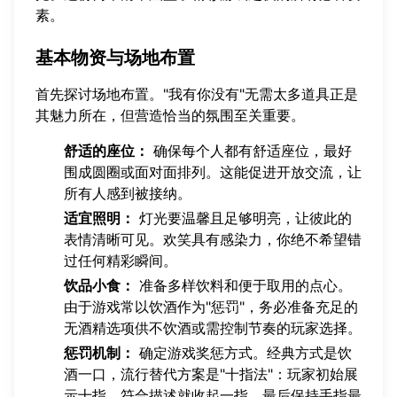
素。
基本物资与场地布置
首先探讨场地布置。"我有你没有"无需太多道具正是
其魅力所在，但营造恰当的氛围至关重要。
舒适的座位：
确保每个人都有舒适座位，最好
围成圆圈或面对面排列。这能促进开放交流，让
所有人感到被接纳。
适宜照明：
灯光要温馨且足够明亮，让彼此的
表情清晰可见。欢笑具有感染力，你绝不希望错
过任何精彩瞬间。
饮品小食：
准备多样饮料和便于取用的点心。
由于游戏常以饮酒作为"惩罚"，务必准备充足的
无酒精选项供不饮酒或需控制节奏的玩家选择。
惩罚机制：
确定游戏奖惩方式。经典方式是饮
酒一口，流行替代方案是"十指法"：玩家初始展
示十指，符合描述就收起一指，最后保持手指最