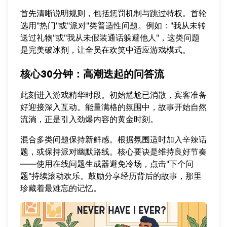
首先清晰说明规则，包括惩罚机制与跳过特权。首轮
选用"热门"或"派对"类普适性问题。例如："我从未转
送过礼物"或"我从未假装通话躲避他人"，这类问题
是完美破冰剂，让全员在欢笑中适应游戏模式。
核心30分钟：高潮迭起的问答流
此刻进入游戏精华时段。初始尴尬已消散，宾客准备
好迎接深入互动。能量满格的氛围中，故事开始自然
流淌，正是引入劲爆内容的黄金时刻。
混合多类问题保持新鲜感。根据氛围适时加入辛辣话
题，或保持派对幽默路线。核心要诀是维持良好节奏
——使用
在线问题生成器
避免冷场，点击"下个问
题"持续滚动欢乐。鼓励分享经历背后的故事，那里
珍藏着最难忘的记忆。