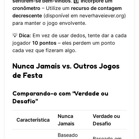
sentirem-se bem-vindos
. 4️⃣
Incorpore um
cronômetro
– Utilize um
recurso de contagem
decrescente
(disponível em neverhaveiever.org)
para manter o jogo envolvente.
💡
Dica:
Em vez de usar dedos, tente dar a cada
jogador
10 pontos
– eles perdem um ponto
cada vez que fizeram algo.
Nunca Jamais vs. Outros Jogos
de Festa
Comparando-o com “Verdade ou
Desafio”
Nunca
Verdade ou
Característica
Jamais
Desafio
Baseado
Baseado em