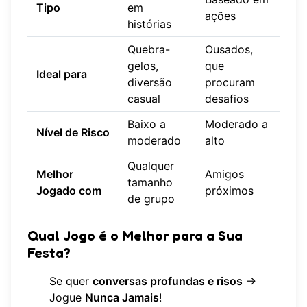
Tipo
em
ações
histórias
Quebra-
Ousados,
gelos,
que
Ideal para
diversão
procuram
casual
desafios
Baixo a
Moderado a
Nível de Risco
moderado
alto
Qualquer
Melhor
Amigos
tamanho
Jogado com
próximos
de grupo
Qual Jogo é o Melhor para a Sua
Festa?
Se quer
conversas profundas e risos
→
Jogue
Nunca Jamais
!