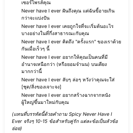
เซอร์ไพรส์คุณ
Never have I ever ฝันถึงคุณ แต่ฉันขี้อายเกิน
กว่าจะแบ่งปัน
Never have I ever เคยถูกใจที่จะเริ่มต้นอะไร
บางอย่างในที่กึ่งสาธารณะกับคุณ
Never have I ever คิดถึง "ครั้งแรก" ของเราด้วย
กันเมื่อเร็วๆ นี้
Never have I ever อยากให้คุณเป็นคนที่มี
อำนาจเหนือกว่า (หรือยอมจำนน) บนเตียง
มากกว่านี้
Never have I ever ลับๆ ล่อๆ หวังว่าคุณจะใส่
[ชุด/สิ่งของเจาะจง]
Never have I ever อยากสร้างฉากจากหนัง
ผู้ใหญ่ขึ้นมาใหม่กับคุณ
(แทนที่บรรทัดนี้ด้วยคำถาม Spicy Never Have I
Ever จริงๆ 10-15 ข้อสำหรับคู่รัก แต่ละข้อเป็นหัวข้อ
ย่อย)