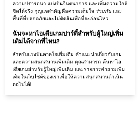
ความปรารถนา แบ่งปันจินตนาการ และเพิ่มความใกล้
ชิดได้จริง กุญแจสำคัญคือความเต็มใจ
ร่วมกัน
และ
พื้นที่ที่ปลอดภัยและไม่ตัดสินเพื่อที่จะอ่อนไหว
ฉันจะหาไอเดียเกมปาร์ตี้สำหรับผู้ใหญ่เพิ่ม
เติมได้จากที่ไหน?
สำหรับแรงบันดาลใจเพิ่มเติม คำแนะนำเกี่ยวกับเกม
และความสนุกสนานเพิ่มเติม คุณสามารถ
ค้นหาไอ
เดียเกมสำหรับผู้ใหญ่เพิ่มเติม
และรายการคำถามเพิ่ม
เติมในเว็บไซต์ของเราเพื่อให้ความสนุกสนานดำเนิน
ต่อไปได้!