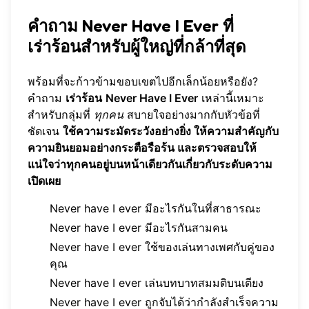
คำถาม Never Have I Ever ที่
เร่าร้อนสำหรับผู้ใหญ่ที่กล้าที่สุด
พร้อมที่จะก้าวข้ามขอบเขตไปอีกเล็กน้อยหรือยัง?
คำถาม
เร่าร้อน
Never Have I Ever
เหล่านี้เหมาะ
สำหรับกลุ่มที่
ทุกคน
สบายใจอย่างมากกับหัวข้อที่
ชัดเจน
ใช้ความระมัดระวังอย่างยิ่ง ให้ความสำคัญกับ
ความยินยอมอย่างกระตือรือร้น และตรวจสอบให้
แน่ใจว่าทุกคนอยู่บนหน้าเดียวกันเกี่ยวกับระดับความ
เปิดเผย
Never have I ever มีอะไรกันในที่สาธารณะ
Never have I ever มีอะไรกันสามคน
Never have I ever ใช้ของเล่นทางเพศกับคู่ของ
คุณ
Never have I ever เล่นบทบาทสมมติบนเตียง
Never have I ever ถูกจับได้ว่ากำลังสำเร็จความ