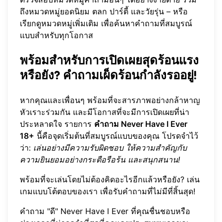
ถึงหมวดหมู่ยอดนิยม ตลก ปาร์ตี้ และวัยรุ่น – หรือ
เรียกดูหมวดหมู่เพิ่มเติม
เพื่อค้นหาคำถามที่สมบูรณ์
แบบสำหรับทุกโอกาส
พร้อมสำหรับการเปิดเผยสุดร้อนแรง
หรือยัง? คำถามเผ็ดร้อนกำลังรออยู่!
หากคุณและเพื่อนๆ พร้อมที่จะสารภาพอย่างกล้าหาญ
หัวเราะร่วมกัน และมีโอกาสที่จะมีการเปิดเผยที่น่า
ประหลาดใจ รายการ
คำถาม Never Have I Ever
18+
นี้คือจุดเริ่มต้นที่สมบูรณ์แบบของคุณ โปรดจำไว้
ว่า:
เล่นอย่างมีความรับผิดชอบ ให้ความสำคัญกับ
ความยินยอมอย่างกระตือรือร้น และสนุกสนาน!
พร้อมที่จะเล่นโดยไม่ต้องคิดอะไรอีกแล้วหรือยัง?
เล่น
เกมแบบโต้ตอบของเรา
เพื่อรับคำถามที่ไม่มีที่สิ้นสุด!
คำถาม "ดี" Never Have I Ever ที่คุณชื่นชอบหรือ