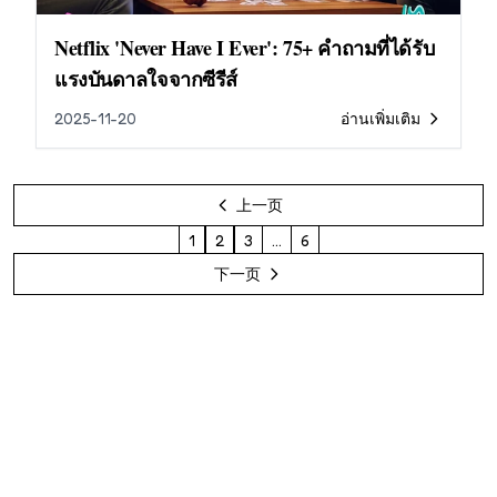
Netflix 'Never Have I Ever': 75+ คำถามที่ได้รับ
แรงบันดาลใจจากซีรีส์
2025-11-20
อ่านเพิ่มเติม
上一页
1
2
3
...
6
下一页