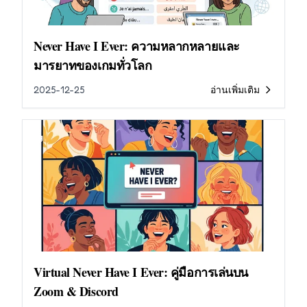
Never Have I Ever: ความหลากหลายและ
มารยาทของเกมทั่วโลก
2025-12-25
อ่านเพิ่มเติม
Blog
Virtual Never Have I Ever: คู่มือการเล่นบน
Zoom & Discord