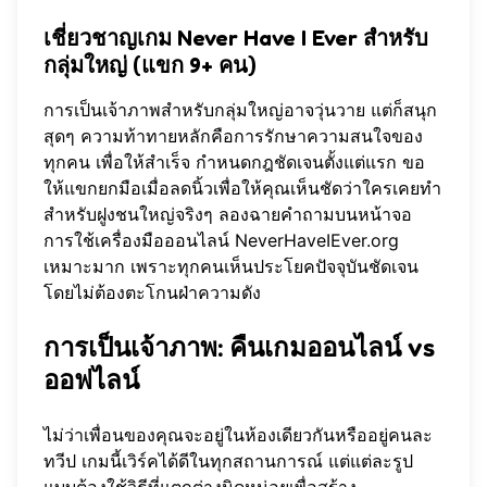
เชี่ยวชาญเกม Never Have I Ever สำหรับ
กลุ่มใหญ่ (แขก 9+ คน)
การเป็นเจ้าภาพสำหรับกลุ่มใหญ่อาจวุ่นวาย แต่ก็สนุก
สุดๆ ความท้าทายหลักคือการรักษาความสนใจของ
ทุกคน เพื่อให้สำเร็จ กำหนดกฎชัดเจนตั้งแต่แรก ขอ
ให้แขกยกมือเมื่อลดนิ้วเพื่อให้คุณเห็นชัดว่าใครเคยทำ
สำหรับฝูงชนใหญ่จริงๆ ลองฉายคำถามบนหน้าจอ
การใช้
เครื่องมือออนไลน์ NeverHaveIEver.org
เหมาะมาก เพราะทุกคนเห็นประโยคปัจจุบันชัดเจน
โดยไม่ต้องตะโกนฝ่าความดัง
การเป็นเจ้าภาพ: คืนเกมออนไลน์ vs
ออฟไลน์
ไม่ว่าเพื่อนของคุณจะอยู่ในห้องเดียวกันหรืออยู่คนละ
ทวีป เกมนี้เวิร์คได้ดีในทุกสถานการณ์ แต่แต่ละรูป
แบบต้องใช้วิธีที่แตกต่างนิดหน่อยเพื่อสร้าง