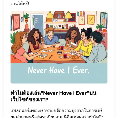
งานได้ฟรี!
ทําไมต้องเล่น"Never Have I Ever"บน
เว็บไซต์ของเรา?
แพลตฟอร์มของเราช่วยขจัดความยุ่งยากในการเตรี
ยมคําถามหรือจัดระเบียบเกม นี่คือเหตุผลว่าทําไมจึง