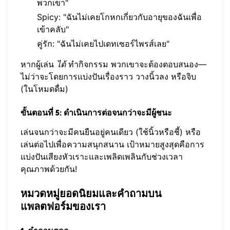
พวกเขา"
Spicy: "ฉันไม่เคยโกหกเกี่ยวกับอายุของฉันเพื่อ
เข้าคลับ"
คู่รัก: "ฉันไม่เคยไปเดทเซอร์ไพรส์เลย"
หากผู้เล่น
ได้
ทํากิจกรรม พวกเขาจะต้องตอบสนอง—
ไม่ว่าจะโดยการแบ่งปันเรื่องราว วางนิ้วลง หรือจิบ
(ในโหมดดื่ม)
ขั้นตอนที่ 5: ดําเนินการต่อจนกว่าจะมีผู้ชนะ
เล่นจนกว่าจะมีคนยืนอยู่คนเดียว (ใช้นิ้วหรือชี้) หรือ
เล่นต่อไปเพื่อความสนุกสนาน เป้าหมายสูงสุดคือการ
แบ่งปันเสียงหัวเราะและเพลิดเพลินกับช่วงเวลา
คุณภาพด้วยกัน!
หมวดหมู่ยอดนิยมและคําถามบน
แพลตฟอร์มของเรา