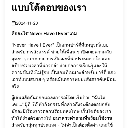
แบบโต้ตอบของเรา
2024-11-20
คืออะไร"Never Have I Ever"เกม
"Never Have I Ever" เป็นเกมปาร์ตี้ที่สมบูรณ์แบบ
สําหรับการสังสรรค์ ช่วยให้เพื่อน ๆ เปิดเผยความลับ
สุดฮา จุดประกายการเปิดเผยที่น่าประหลาดใจ และ
สร้างช่วงเวลาที่น่าจดจํา ง่ายต่อการเรียนรู้และให้
ความบันเทิงไม่รู้จบ เป็นเกมที่เหมาะสําหรับปาร์ตี้ แฮง
เอาท์แบบสบาย ๆ หรือแม้แต่การพบปะสังสรรค์เสมือน
จริง
ผู้เล่นผลัดกันออกแถลงการณ์โดยเริ่มด้วย "ฉันไม่
เคย..." ผู้ที่
ได้
ทํากิจกรรมที่กล่าวถึงจะต้องตอบกลับ
มักจะมีเรื่องราวตลกหรือบทลงโทษ เว็บไซต์ของเรา
ทําให้ง่ายด้วยการให้
ธนาคารคําถามที่พร้อมใช้งาน
สําหรับกลุ่มทุกประเภท - ไม่จําเป็นต้องตั้งค่า และใช้