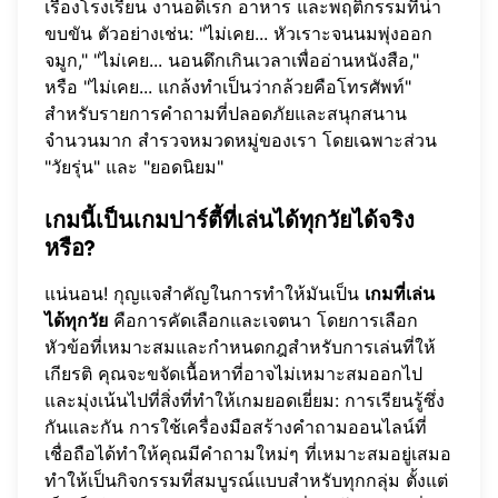
เรื่องโรงเรียน งานอดิเรก อาหาร และพฤติกรรมที่น่า
ขบขัน ตัวอย่างเช่น: "ไม่เคย... หัวเราะจนนมพุ่งออก
จมูก," "ไม่เคย... นอนดึกเกินเวลาเพื่ออ่านหนังสือ,"
หรือ "ไม่เคย... แกล้งทำเป็นว่ากล้วยคือโทรศัพท์"
สำหรับรายการคำถามที่ปลอดภัยและสนุกสนาน
จำนวนมาก
สำรวจหมวดหมู่ของเรา
โดยเฉพาะส่วน
"วัยรุ่น" และ "ยอดนิยม"
เกมนี้เป็นเกมปาร์ตี้ที่เล่นได้ทุกวัยได้จริง
หรือ?
แน่นอน! กุญแจสำคัญในการทำให้มันเป็น
เกมที่เล่น
ได้ทุกวัย
คือการคัดเลือกและเจตนา โดยการเลือก
หัวข้อที่เหมาะสมและกำหนดกฎสำหรับการเล่นที่ให้
เกียรติ คุณจะขจัดเนื้อหาที่อาจไม่เหมาะสมออกไป
และมุ่งเน้นไปที่สิ่งที่ทำให้เกมยอดเยี่ยม: การเรียนรู้ซึ่ง
กันและกัน การใช้เครื่องมือสร้างคำถามออนไลน์ที่
เชื่อถือได้ทำให้คุณมีคำถามใหม่ๆ ที่เหมาะสมอยู่เสมอ
ทำให้เป็นกิจกรรมที่สมบูรณ์แบบสำหรับทุกกลุ่ม ตั้งแต่