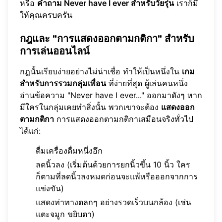
หรือ
คำถาม Never have I ever สำหรับวัยรุ่น
เราก็มี
ให้คุณครบครัน
กฎและ "การแสดงออกตามกติกา" สำหรับ
การเล่นออนไลน์
กฎนั้นเรียบง่ายอย่างไม่น่าเชื่อ ทำให้เป็นหนึ่งใน
เกม
สำหรับการรวมกลุ่มเพื่อน
ที่ง่ายที่สุด ผู้เล่นคนหนึ่ง
อ่านข้อความ "Never have I ever..." ออกมาดังๆ หาก
มีใครในกลุ่มเคยทำสิ่งนั้น พวกเขาจะต้อง
แสดงออก
ตามกติกา
การแสดงออกตามกติกาเสมือนจริงทั่วไป
ได้แก่:
ดื่มเครื่องดื่มหนึ่งอึก
ลดนิ้วลง (เริ่มต้นด้วยการยกนิ้วขึ้น 10 นิ้ว ใคร
ก็ตามที่ลดนิ้วลงหมดก่อนจะแพ้หรือออกจากการ
แข่งขัน)
แสดงท่าทางตลกๆ อย่างรวดเร็วบนกล้อง (เช่น
แตะจมูก ขยิบตา)