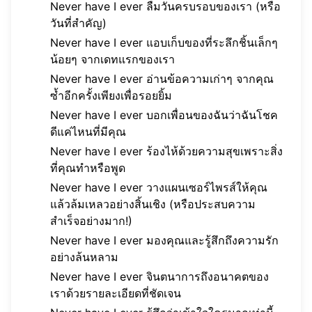
Never have I ever ลืมวันครบรอบของเรา (หรือ
วันที่สำคัญ)
Never have I ever แอบเก็บของที่ระลึกชิ้นเล็กๆ
น้อยๆ จากเดทแรกของเรา
Never have I ever อ่านข้อความเก่าๆ จากคุณ
ซ้ำอีกครั้งเพียงเพื่อรอยยิ้ม
Never have I ever บอกเพื่อนของฉันว่าฉันโชค
ดีแค่ไหนที่มีคุณ
Never have I ever ร้องไห้ด้วยความสุขเพราะสิ่ง
ที่คุณทำหรือพูด
Never have I ever วางแผนเซอร์ไพรส์ให้คุณ
แล้วล้มเหลวอย่างสิ้นเชิง (หรือประสบความ
สำเร็จอย่างมาก!)
Never have I ever มองคุณและรู้สึกถึงความรัก
อย่างล้นหลาม
Never have I ever จินตนาการถึงอนาคตของ
เราด้วยรายละเอียดที่ชัดเจน