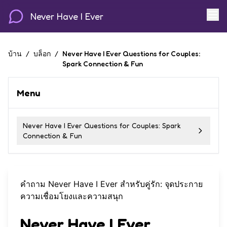
Never Have I Ever
บ้าน
/
บล็อก
/
Never Have I Ever Questions for Couples:
Spark Connection & Fun
Menu
Never Have I Ever Questions for Couples: Spark
Connection & Fun
คำถาม Never Have I Ever สำหรับคู่รัก: จุดประกาย
ความเชื่อมโยงและความสนุก
Never Have I Ever