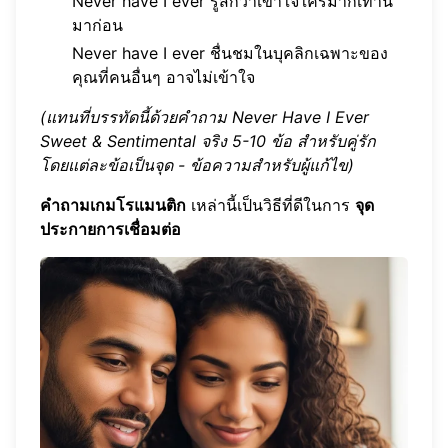
Never have I ever รู้สึกว่าเข้าใจใครมากเท่านี้
มาก่อน
Never have I ever ชื่นชมในบุคลิกเฉพาะของ
คุณที่คนอื่นๆ อาจไม่เข้าใจ
(แทนที่บรรทัดนี้ด้วยคำถาม Never Have I Ever
Sweet & Sentimental จริง 5-10 ข้อ สำหรับคู่รัก
โดยแต่ละข้อเป็นจุด - ข้อความสำหรับผู้แก้ไข)
คำถามเกมโรแมนติก
เหล่านี้เป็นวิธีที่ดีในการ
จุด
ประกายการเชื่อมต่อ