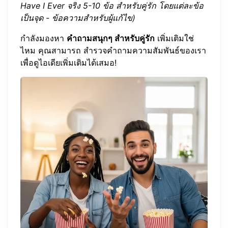
Have I Ever จริง 5-10 ข้อ สำหรับคู่รัก โดยแต่ละข้อ
เป็นจุด - ข้อความสำหรับผู้แก้ไข)
กำลังมองหา
คำถามสนุกๆ สำหรับคู่รัก
เพิ่มเติมใช่
ไหม คุณสามารถ
สำรวจคำถามความสัมพันธ์ของเรา
เพื่อดูไอเดียเพิ่มเติมได้เสมอ!