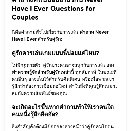
Have I Ever Questions for
Couples
นี่คือคำถามทั่วไปเกี่ยวกับการเล่น
คำถาม Never
Have I Ever สำหรับคู่รัก
:
คู่รักควรเล่นเกมแบบนี้บ่อยแค่ไหน?
ไม่มีกฎตายตัว! คู่รักบางคนอาจสนุกกับการเล่น
เกม
ทำความรู้จักสำหรับคู่รักเหล่านี้
ทุกสัปดาห์ ในขณะที่
คนอื่นๆ อาจเก็บไว้สำหรับคืนพิเศษ หรือเมื่อพวกเขา
รู้สึกว่าต้องการเชื่อมต่อใหม่ ทำในสิ่งที่คุณรู้สึกเหมาะ
สมกับความสัมพันธ์ของคุณ
จะเกิดอะไรขึ้นหากคำถามทำให้เราคนใด
คนหนึ่งรู้สึกอึดอัด?
สิ่งสำคัญคือต้องมีข้อตกลงล่วงหน้าว่าคู่รักคนใดคน