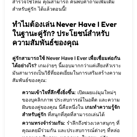
สำรวจใช่ไหม คุณสามารถ
ค้นพบคำถามเพิ่มเติม
สำหรับคู่รัก
ได้แล้วตอนนี้!
ทำไมต้องเล่น Never Have I Ever
ในฐานะคู่รัก? ประโยชน์สำหรับ
ความสัมพันธ์ของคุณ
คู่รักสามารถใช้ Never Have I Ever เพื่อเชื่อมต่อกัน
ได้อย่างไร?
เกมง่ายๆ นี้มอบมากกว่าแค่เสียงหัวเราะ
มันสามารถเป็นวิธีที่ยอดเยี่ยมในการเสริมสร้างความ
สัมพันธ์ของคุณ:
ความเข้าใจที่ลึกซึ้งยิ่งขึ้น:
เปิดเผยแง่มุมใหม่ๆ
ของบุคลิกภาพ ประสบการณ์ในอดีต และความ
ฝันของคู่ของคุณ นี่คือหนึ่งใน
เกมทำความรู้จัก
สำหรับคู่รัก
ที่สนุกที่สุดที่สามารถเล่นได้
ความทรงจำร่วมกัน:
รำลึกถึงช่วงเวลาสนุกๆ ที่
คุณเคยมีร่วมกัน และประสบการณ์ต่างๆ ที่หล่อ