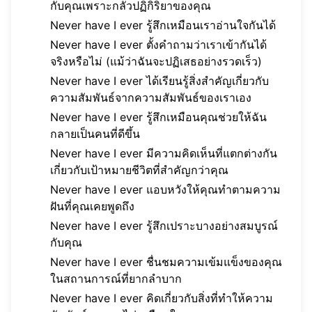
กับคุณเพราะกลัวปฏิกิริยาของคุณ
Never have I ever รู้สึกเหมือนเราอ่านใจกันได้
Never have I ever ตั้งคำถามว่าเราเข้ากันได้
จริงหรือไม่ (แม้ว่าฉันจะปฏิเสธอย่างรวดเร็ว)
Never have I ever ได้เรียนรู้สิ่งสำคัญเกี่ยวกับ
ความสัมพันธ์จากความสัมพันธ์ของเราเอง
Never have I ever รู้สึกเหมือนคุณช่วยให้ฉัน
กลายเป็นคนที่ดีขึ้น
Never have I ever มีความคิดเห็นที่แตกต่างกัน
เกี่ยวกับเป้าหมายชีวิตที่สำคัญกว่าคุณ
Never have I ever แอบหวังให้คุณทำตามความ
ฝันที่คุณเคยพูดถึง
Never have I ever รู้สึกเปราะบางอย่างสมบูรณ์
กับคุณ
Never have I ever ชื่นชมความเข้มแข็งของคุณ
ในสถานการณ์ที่ยากลำบาก
Never have I ever คิดเกี่ยวกับสิ่งที่ทำให้ความ