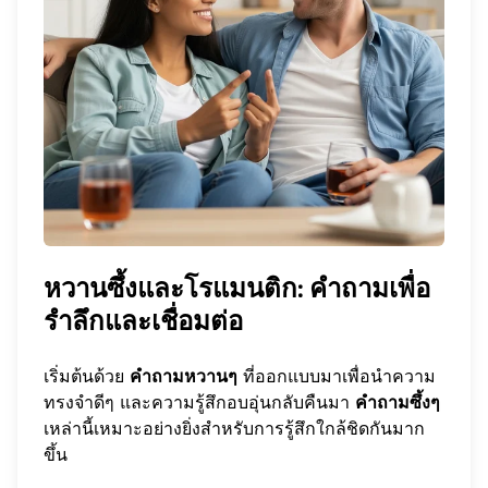
หวานซึ้งและโรแมนติก: คำถามเพื่อ
รำลึกและเชื่อมต่อ
เริ่มต้นด้วย
คำถามหวานๆ
ที่ออกแบบมาเพื่อนำความ
ทรงจำดีๆ และความรู้สึกอบอุ่นกลับคืนมา
คำถามซึ้งๆ
เหล่านี้เหมาะอย่างยิ่งสำหรับการรู้สึกใกล้ชิดกันมาก
ขึ้น