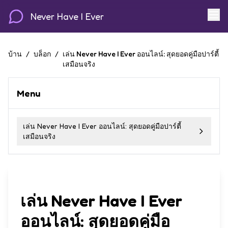
Never Have I Ever
บ้าน
/
บล็อก
/
เล่น Never Have I Ever ออนไลน์: สุดยอดคู่มือปาร์ตี้
เสมือนจริง
Menu
เล่น Never Have I Ever ออนไลน์: สุดยอดคู่มือปาร์ตี้
เสมือนจริง
เล่น Never Have I Ever
ออนไลน์: สุดยอดคู่มือ