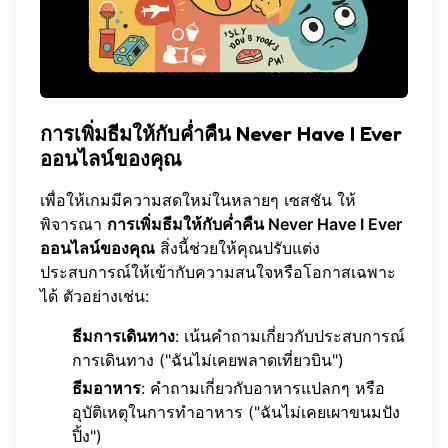
การเพิ่มธีมให้กับค่ำคืน Never Have I Ever
ออนไลน์ของคุณ
เพื่อให้เกมมีความสดใหม่ในหลายๆ เซสชัน ให้
พิจารณา
การเพิ่มธีมให้กับค่ำคืน Never Have I Ever
ออนไลน์ของคุณ
สิ่งนี้ช่วยให้คุณปรับแต่ง
ประสบการณ์ให้เข้ากับความสนใจหรือโอกาสเฉพาะ
ได้ ตัวอย่างเช่น:
ธีมการเดินทาง
: เน้นคำถามเกี่ยวกับประสบการณ์
การเดินทาง ("ฉันไม่เคยพลาดเที่ยวบิน")
ธีมอาหาร
: คำถามเกี่ยวกับอาหารแปลกๆ หรือ
อุบัติเหตุในการทำอาหาร ("ฉันไม่เคยเผาขนมปัง
ปิ้ง")