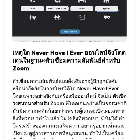
เหตุใด Never Have I Ever ออนไลน์จึงโดด
เด่นในฐานะตัวเชื่อมความสัมพันธ์สำหรับ
Zoom
ตัวเชื่อมความสัมพันธ์แบบดั้งเดิมอาจรู้สึกถูกบังคับ
หรือน่าอึดอัดในการโทรวิดีโอ
Never Have I Ever
โดยเฉพาะอย่างยิ่งกับเครื่องมือออนไลน์ จึงเป็น
ตัวเปิด
วงสนทนาสำหรับ Zoom
ที่โดดเด่นอย่างเป็นธรรมชาติ
มันมีความกดดันน้อยกว่าเพราะผู้เล่นจะเปิดเผยเฉพาะ
สิ่งที่พวกเขาทำไปแล้ว ไม่ใช่สิ่งที่พวกเขา
ยังไม่ได้
ทำ
โครงสร้างของเกมส่งเสริมความอยากรู้อยากเห็นและ
เปิดประตูสู่การสารภาพที่สนุกสนาน ทำให้เป็นเครื่อง