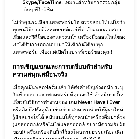
Skype/FaceTime
: เหมาะสำหรับการรวมกลุ่ม
เล็กๆ ที่ใกล้ชิด
ไม่ว่าคุณจะเลือกแพลตฟอร์มใด ตรวจสอบให้แน่ใจว่า
ทุกคนได้ดาวน์โหลดซอฟต์แวร์ที่จำเป็น และทดสอบ
เสียงและวิดีโอของตนล่วงหน้า เครื่องมือออนไลน์ของ
เราได้รับการออกแบบมาให้เข้ากันได้กับทุก
แพลตฟอร์ม เพียงแค่เปิดในเบราว์เซอร์ของคุณ!
การเชิญแขกและการเตรียมตัวสำหรับ
ความสนุกเสมือนจริง
เมื่อคุณมีแพลตฟอร์มแล้ว ให้ส่งคำเชิญล่วงหน้า ระบุ
วันที่ เวลา และแพลตฟอร์มที่คุณจะใช้ คำอธิบายสั้นๆ
เกี่ยวกับวิธีการทำงานของ
เกม Never Have I Ever
หรือลิงก์ไปยังคู่มืออย่างง่าย สามารถช่วยให้ผู้มาใหม่
รู้สึกสบายใจได้ สนับสนุนให้ทุกคนนำเครื่องดื่มมาด้วย
(แอลกอฮอล์หรือไม่ใช่แอลกอฮอล์ อย่างมีความรับผิด
ชอบ!) หรือเตรียมสิบนิ้วไว้ลงโทษตามธรรมเนียมเดิม