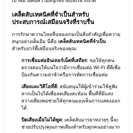
เป้าหมายคือความสนุกที่ง่ายและเข้าถึงได้
เคล็ดลับเทคนิคที่จำเป็นสำหรับ
ประสบการณ์เสมือนจริงที่ราบรื่น
การรักษาความไหลลื่นของเกมเป็นสิ่งสำคัญเพื่อความ
สนุกอย่างเต็มอิ่ม นี่คือ
เคล็ดลับเทคนิคที่จำเป็น
สำหรับปาร์ตี้เสมือนจริงของคุณ:
การเชื่อมต่ออินเทอร์เน็ตที่เสถียร
: ขอให้ทุกคน
ตรวจสอบให้แน่ใจว่ามีการเชื่อมต่อ Wi-Fi ที่ดีเพื่อ
ป้องกันความล่าช้าหรือการตัดการเชื่อมต่อ
เสียงและวิดีโอที่ดี
: สนับสนุนให้ผู้เข้าร่วมใช้หูฟัง
หากเป็นไปได้เพื่อลดเสียงสะท้อน พื้นที่ที่มีแสง
สว่างเพียงพอช่วยให้ทุกคนมองเห็นการแสดงออก
ได้
ปิดเสียงเมื่อไม่ได้พูด
: เคล็ดลับมารยาทง่ายๆ นี้จะ
ช่วยปรับปรุงคุณภาพเสียงสำหรับทุกคนอย่างมาก