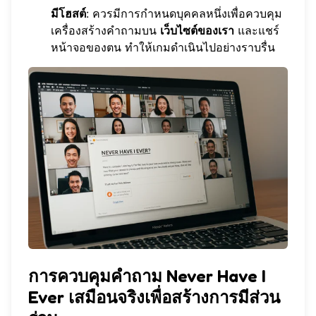
มีโฮสต์
: ควรมีการกำหนดบุคคลหนึ่งเพื่อควบคุม
เครื่องสร้างคำถามบน
เว็บไซต์ของเรา
และแชร์
หน้าจอของตน ทำให้เกมดำเนินไปอย่างราบรื่น
การควบคุมคำถาม Never Have I
Ever เสมือนจริงเพื่อสร้างการมีส่วน