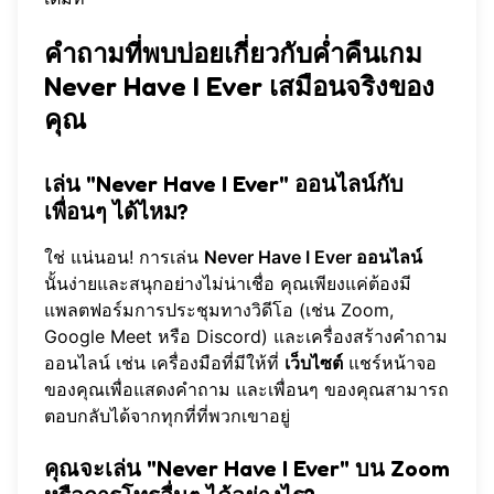
คำถามที่พบบ่อยเกี่ยวกับค่ำคืนเกม
Never Have I Ever เสมือนจริงของ
คุณ
เล่น "Never Have I Ever" ออนไลน์กับ
เพื่อนๆ ได้ไหม?
ใช่ แน่นอน! การเล่น
Never Have I Ever ออนไลน์
นั้นง่ายและสนุกอย่างไม่น่าเชื่อ คุณเพียงแค่ต้องมี
แพลตฟอร์มการประชุมทางวิดีโอ (เช่น Zoom,
Google Meet หรือ Discord) และเครื่องสร้างคำถาม
ออนไลน์ เช่น เครื่องมือที่มีให้ที่
เว็บไซต์
แชร์หน้าจอ
ของคุณเพื่อแสดงคำถาม และเพื่อนๆ ของคุณสามารถ
ตอบกลับได้จากทุกที่ที่พวกเขาอยู่
คุณจะเล่น "Never Have I Ever" บน Zoom