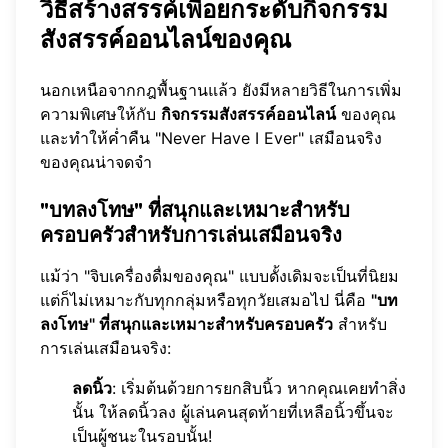
วิธีสร้างสรรค์เพื่อยกระดับกิจกรรม
สังสรรค์ออนไลน์ของคุณ
นอกเหนือจากกฎพื้นฐานแล้ว ยังมีหลายวิธีในการเพิ่ม
ความพิเศษให้กับ
กิจกรรมสังสรรค์ออนไลน์
ของคุณ
และทำให้ค่ำคืน "Never Have I Ever" เสมือนจริง
ของคุณน่าจดจำ
"บทลงโทษ" ที่สนุกและเหมาะสำหรับ
ครอบครัวสำหรับการเล่นเสมือนจริง
แม้ว่า "จิบเครื่องดื่มของคุณ" แบบดั้งเดิมจะเป็นที่นิยม
แต่ก็ไม่เหมาะกับทุกกลุ่มหรือทุกวัยเสมอไป นี่คือ
"บท
ลงโทษ" ที่สนุกและเหมาะสำหรับครอบครัว
สำหรับ
การเล่นเสมือนจริง:
ลดนิ้ว
: เริ่มต้นด้วยการยกสิบนิ้ว หากคุณเคยทำสิ่ง
นั้น ให้ลดนิ้วลง ผู้เล่นคนสุดท้ายที่เหลือนิ้วขึ้นจะ
เป็นผู้ชนะในรอบนั้น!