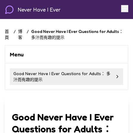
Never Have I Ever
首
/
博
/
Good Never Have I Ever Questions for Adults：
頁
客
多汁而有趣的提示
Menu
Good Never Have I Ever Questions for Adults： 多
汁而有趣的提示
Good Never Have I Ever
Questions for Adults：