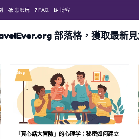
別
📚
怎麼玩
❓ FAQ
📝
博客
HaveIEver.org 部落格，獲取
Blog
「真心話大冒險」的心理学：秘密如何建立