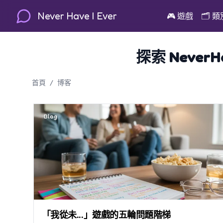
Never Have I Ever
🎮
遊戲
🗂️
類
探索 Never
首頁
/
博客
Blog
「我從未...」遊戲的五輪問題階梯