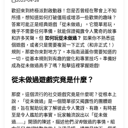
2025-04-26
歡迎來到終極派對啟動器！您是否曾經在聚會上不知
所措，想知道如何打破僵局或增添一些歡樂的趣味？
答案可能正是經典遊戲「從未做過」。它簡單易玩，
幾乎不需要任何準備，就能保證揭露令人驚奇的故事
和許多笑聲。但
如何玩從未做過？
如果你不熟悉這
個遊戲，或者只是需要複習一下正式（和非正式！）
規則，那麼你來對地方了。本指南涵蓋你需要知道的
一切，從基本規則到有趣的變化和專業技巧。準備好
成為從未做過高手了嗎？
點擊這裡掌握遊戲
!
從未做過遊戲究竟是什麼？
那麼，這個流行的社交遊戲究竟是什麼呢？從根本上
說，「從未做過」是一個簡單卻又揭露性的團體遊
戲，旨在幫助玩家了解彼此令人驚訝、有趣，有時甚
至是令人尷尬的事實。玩家輪流說出以「從未做
過……」開頭的陳述，描述他們
沒有
做過的事情。組