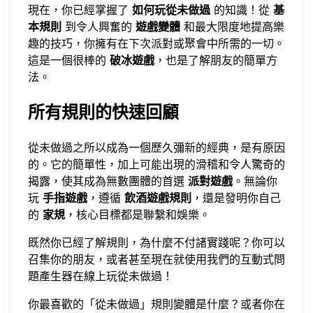
現在，你已經掌握了
如何玩從未做過
的知識！從
基
本規則
到令人興奮的
遊戲變體
和最大限度地提高樂
趣的技巧，你擁有在下次派對或聚會中所需的一切。
這是一個很棒的
破冰遊戲
，也是了解朋友的簡單方
法。
所有規則的快速回顧
從未做過之所以成為一個歷久彌新的經典，是有原因
的。它的簡單性，加上可能出現的滑稽和令人驚奇的
揭露，使其成為無數團體的首選
派對遊戲
。無論你
玩
手指遊戲
，遵循
飲酒遊戲規則
，還是發明你自己
的
家規
，核心目標都是聯繫和娛樂。
既然你已經了解規則，為什麼不付諸實踐呢？你可以
召集你的朋友，或者甚至
現在就使用我們的互動式問
題產生器在線上玩從未做過
！
你最喜歡的「從未做過」規則變體是什麼？或者你在