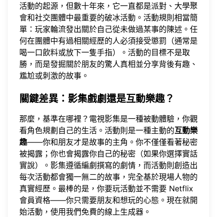
活動的起源，但數十年來，它一直都是派對、大學聚
會和社交團體中最重要的破冰活動。活動規則相當簡
單：玩家輪流發出關於自己從未做過某事的陳述。任
何在團體中有過相關經歷的人必須接受懲罰（通常是
喝一口飲料或放下一隻手指）。活動的目標不是取
勝，而是發掘關於朋友的驚人真相並分享背後有趣、
尷尬或刺激的故事。
關鍵差異：影集戲劇還是互動樂趣？
那麼，基準在哪裡？電視影集是一種被動體驗，你觀
看角色規劃自己的生活。活動則是一種主動的
互動樂
趣
——你和朋友才是故事的主角。你不僅僅看著秘密
被揭露；你也會揭露你自己的秘密（如果你選擇實話
實說）。影集遵循編劇撰寫的劇情，而活動則創造出
每次活動都會獨一無二的故事，完全基於現場人物的
真實經歷。最棒的是，你要玩活動並不需要 Netflix
會員資格——你只需要朋友和想玩的心態。現在就
開
始活動
，使用我們免費的線上生成器。