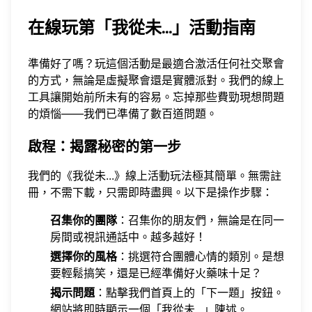
在線玩第「我從未...」活動指南
準備好了嗎？玩這個活動是最適合激活任何社交聚會
的方式，無論是虛擬聚會還是實體派對。我們的線上
工具讓開始前所未有的容易。忘掉那些費勁現想問題
的煩惱——我們已準備了數百道問題。
啟程：揭露秘密的第一步
我們的《我從未...》線上活動玩法極其簡單。無需註
冊，不需下載，只需即時盡興。以下是操作步驟：
召集你的團隊
：召集你的朋友們，無論是在同一
房間或視訊通話中。越多越好！
選擇你的風格
：挑選符合團體心情的類別。是想
要輕鬆搞笑，還是已經準備好火藥味十足？
揭示問題
：點擊我們首頁上的「下一題」按鈕。
網站將即時顯示一個「我從未...」陳述。