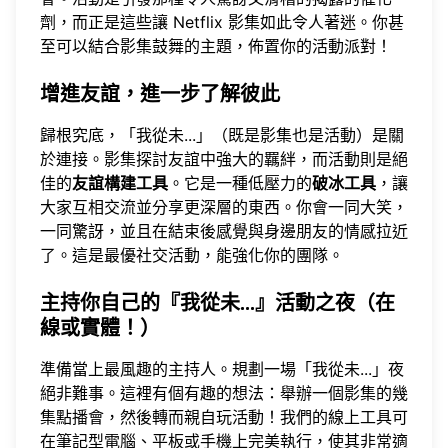
劑，而正是這些讓 Netflix 影集如此令人著迷。你甚
至可以結合影集鼓舞的主題，佈置你的活動派對！
增進友誼，進一步了解彼此
歸根究底，「我從未...」（既是影集也是活動）是關
於連接。影集探討友誼中強大的羈絆，而活動則是絕
佳的
友誼構建工具
。它是一種低壓力的
破冰工具
，讓
大家互相交流並分享更深層的東西。你會一同大笑，
一同驚訝，並且在結束後感覺與身邊朋友的情感拉近
了。這是最優社交活動，能強化你的團隊。
主持你自己的『我從未...』活動之夜（在
線或實體！）
準備當上最風趣的主持人。規劃一場「我從未...」夜
絕非難事。這裡有個有趣的想法：舉辦一個影集的幾
集點播會，然後轉而親自玩活動！我們的線上工具可
在筆記型電腦、平板或手機上完美執行，使其非常適