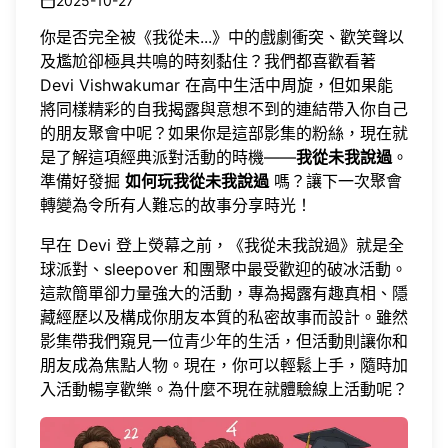
2025-10-27
你是否完全被《我從未...》中的戲劇衝突、歡笑聲以
及尷尬卻極具共鳴的時刻黏住？我們都喜歡看著
Devi Vishwakumar 在高中生活中周旋，但如果能
將同樣精彩的自我揭露與意想不到的連結帶入你自己
的朋友聚會中呢？如果你是這部影集的粉絲，現在就
是了解這項經典派對活動的時機——
我從未我說過
。
準備好發掘
如何玩我從未我說過
嗎？讓下一次聚會
轉變為令所有人難忘的故事分享時光！
早在 Devi 登上熒幕之前，《我從未我說過》就是全
球派對、sleepover 和團聚中最受歡迎的破冰活動。
這款簡單卻力量強大的活動，專為揭露有趣真相、隱
藏經歷以及構成你朋友本質的私密故事而設計。雖然
影集帶我們窺見一位青少年的生活，但活動則讓你和
朋友成為焦點人物。現在，你可以輕鬆上手，隨時加
入活動暢享歡樂。為什麼不現在就
體驗線上活動
呢？