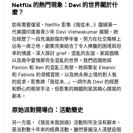
Netflix 的熱門現象：Devi 的世界關於什
麼？
如有需要復習，Netflix 影集《我從未...》圍繞第一
代美國印度裔青少年 Devi Vishwakumar 展開，她
在經歷了一段充滿創傷的學年後，努力在社交階梯上
佔有一席之地。劇集完美結合了令人捧腹的困境與坦
率的情感，深入探討 grief、混亂的友誼、家庭戲碼
以及高中愛情那完全混亂的世界。我們追隨她與
Paxton 和 Ben 的混亂三角戀，她與摯友 Eleanor
和 Fabiola 的滑稽冒險，以及她永無止境的對人氣
的追求。影集將「我從未...」一詞作為 Devi 的經歷
和野心的框架手法，但影集的精髓則是其精心撰寫的
劇本。
原始派對開場白：活動簡史
另一方面，《我從未我說過》活動則完全沒有腳本，
是派對數十年來的經典活動。雖然普遍沒人清楚這個