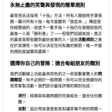
永無止盡的笑聲與發現的簡單規則
最常見玩法採用「十指」方法。所有人開始時手掌張
開，顯示所有十指。每次當聽到「我從未...」陳述是
你經歷過的，就放下一隻手指。十指仍在張開狀態的
最後一人是「勝利者」了——但我們坦誠來說，真正
的贏家是那些聽到最好故事的人。這些
活動規則
之美
在於其彈性。你可以決定任何有趣的懲罰。唯一不變
的規則是誠實與盡興！
選擇你自己的冒險：適合每組朋友的類別
我們活動線上功能最具特色的之一就是數量驚人的
問
題類型
。你不必困於一般問題。你可以完全根據你的
受眾客製活動。我們部分最佳評價的類別包括：
流行
：經典與有趣問題的完美組合，適合任何團
體。
派對
：設計用來激發氣氛和讓笑聲不絶的問題。