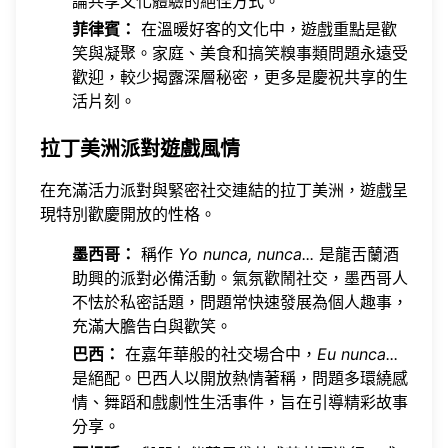
論共享文化體驗的絕佳方式。
菲律賓：
在溫暖好客的文化中，遊戲重點是歡
笑與凝聚。家庭、美食和搞笑糗事類問題永遠受
歡迎，較少揭露深層秘密，更多是慶祝共享的生
活片刻。
拉丁美洲派對遊戲風情
在充滿活力派對與緊密社交連結的拉丁美洲，遊戲呈
現特別歡慶開放的性格。
墨西哥：
稱作
Yo nunca, nunca...
是龍舌蘭酒
助興的派對必備活動。氣氛歡鬧社交，墨西哥人
不怯於私密話題，問題常快速發展為個人趣事，
充滿大膽告白與歡笑。
巴西：
在嘉年華般的社交場合中，
Eu nunca...
是絕配。巴西人以開放熱情著稱，問題多環繞感
情、舞蹈和戲劇性生活事件，旨在引導精彩故事
分享。