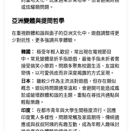
的當地文化，玩家通常非常坦率，但會避開財務
或炫耀類問題。
亞洲變體與提問哲學
在重視群體和諧與面子的亞洲文化中，遊戲調整得更
少對抗性，更多強調共享體驗。
韓國：
極受年輕人歡迎，常出現在電視節目
中。常見變體是折手指遊戲，最後手指未折者需
接受搞笑小懲罰。問題多聚焦校園生活、友誼和
戀情，以可愛俏皮而非深度揭露的方式呈現。
日本：
雖較少作為主流派對遊戲，但存在類似
概念。遊玩時問題通常溫和，會避開可能造成尷
尬或破壞群體和諧的主題，重點在尋找共通點與
輕鬆樂趣。
印度：
在都市青年與大學生間極度流行。因應
印度驚人多樣性，問題常觸及家庭期待、傳統適
應或與叔叔阿姨的有趣互動，成為年輕人趣味討