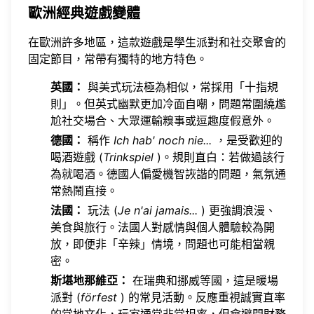
歐洲經典遊戲變體
在歐洲許多地區，這款遊戲是學生派對和社交聚會的
固定節目，常帶有獨特的地方特色。
英國：
與美式玩法極為相似，常採用「十指規
則」。但英式幽默更加冷面自嘲，問題常圍繞尷
尬社交場合、大眾運輸糗事或逗趣度假意外。
德國：
稱作
Ich hab' noch nie...
，是受歡迎的
喝酒遊戲 (
Trinkspiel
)。規則直白：若做過該行
為就喝酒。德國人偏愛機智詼諧的問題，氣氛通
常熱鬧直接。
法國：
玩法 (
Je n'ai jamais...
) 更強調浪漫、
美食與旅行。法國人對感情與個人體驗較為開
放，即便非「辛辣」情境，問題也可能相當親
密。
斯堪地那維亞：
在瑞典和挪威等國，這是暖場
派對 (
förfest
) 的常見活動。反應重視誠實直率