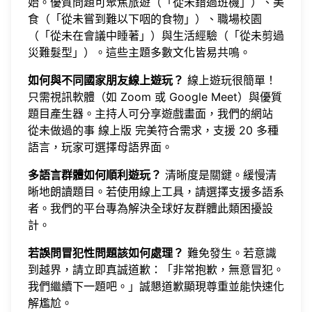
始。優質問題可聚焦旅遊（「從未錯過班機」）、美
食（「從未嘗到難以下咽的食物」）、職場校園
（「從未在會議中睡著」）與生活經驗（「從未剪過
災難髮型」）。這些主題多數文化皆易共鳴。
如何與不同國家朋友線上遊玩？
線上遊玩很簡單！
只需視訊軟體（如 Zoom 或 Google Meet）與優質
題目產生器。主持人可分享遊戲畫面，我們的網站
從未做過的事 線上版
完美符合需求，支援 20 多種
語言，玩家可選擇母語界面。
多語言群體如何順利遊玩？
清晰度是關鍵。緩慢清
晰地朗讀題目。若使用線上工具，請選擇支援多語系
者。我們的平台專為解決全球好友群體此類困擾設
計。
若誤問冒犯性問題該如何處理？
難免發生。若意識
到越界，請立即真誠道歉：「非常抱歉，無意冒犯。
我們繼續下一題吧。」誠懇道歉顯現尊重並能快速化
解尷尬。