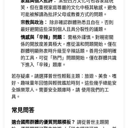
家庭與個人批評：
某些西方文化可包容家庭玩
笑，但在重視家庭尊嚴的文化中極其敏感。避免
可能被解讀為批評父母或教養方式的問題。
宗教與政治：
除非確認群體熟悉且自在，否則
最好避開這些深刻個人且具分裂性的議題。
情感與「辛辣」問題：
需格外謹慎。對親密關
係的開放度差異極大，應從溫和問題開始。僅在
群體明顯熱衷時升級至辛辣話題。善用分類明確
的工具，可從「熱門」問題開始，僅在群體共識
下進入「辛辣」題庫。
若存疑慮，請選擇普世性輕鬆主題：旅遊、美食、嗜
好、趣味童年回憶與輕微尷尬時刻。這些幾乎總能安
全娛樂眾人。需要安全題庫時，請
使用我們的工
具
。
常見問答
適合國際群體的優質問題模板？
請從普世主題開