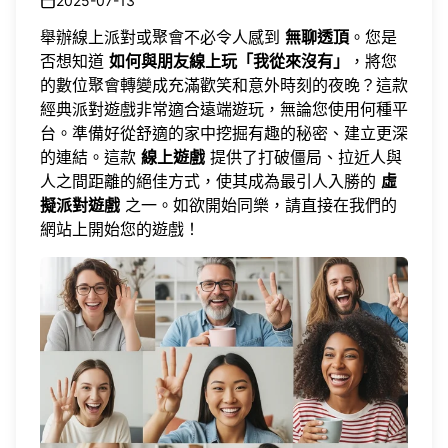
2025-07-13
舉辦線上派對或聚會不必令人感到
無聊透頂
。您是
否想知道
如何與朋友線上玩「我從來沒有」
，將您
的數位聚會轉變成充滿歡笑和意外時刻的夜晚？這款
經典派對遊戲非常適合遠端遊玩，無論您使用何種平
台。準備好從舒適的家中挖掘有趣的秘密、建立更深
的連結。這款
線上遊戲
提供了打破僵局、拉近人與
人之間距離的絕佳方式，使其成為最引人入勝的
虛
擬派對遊戲
之一。如欲開始同樂，請直接在我們的
網站上
開始您的遊戲
！