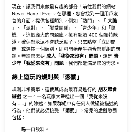
現在，讓我們來做最有趣的部分！前往我們的網站
Never Have I Ever
。在那裡，您會找到一個用戶友
善的介面，提供各種類別，例如「熱門」、「
大膽
」、「派對」、「戀愛關係」、「青少年」和「隨
機」。這個龐大的問題庫，擁有超過 400 個獨特陳
述，確保您永遠不會缺乏點子。只需點擊「立即開
始」或選擇一個類別，即可開始產生適合您群組的問
題。無論您需要
成人「我從來沒有」問題
，還是
青
少年「我從來沒有」問題
，我們都能滿足您的需求。
線上遊玩的規則與「懲罰」
規則非常簡單，這使其成為最容易進行的
朋友聚會
遊戲
之一。一名玩家大聲唸出一個「我從來沒
有……」的陳述。如果群組中有任何人做過被描述的
行為，他們就必須接受
「懲罰」
。常見的虛擬懲罰
包括：
喝一口飲料。