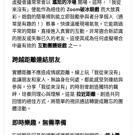
虛擬會議常常會以
尷尬的冷場
開場。這時，「我從
來沒有」便能作為絕佳的
Zoom破冰遊戲
而大放異
彩。遊戲的簡單規則能立即鼓勵參與者分享個人（通
常是有趣的！）軼事，快速溫暖現場氣氛。它能跳過
平常的閒聊，直接進入真實的互動，非常適合新認識
的朋友或失聯已久的老友。這使其成為任何虛擬場合
中最有效的
互動團體遊戲
之一。
跨越距離連結朋友
實體距離不應造成情感距離。線上玩「我從來沒有」
能讓朋友和家人，無論身在何處，都能感受到連結與
參與。分享「我從來沒有」的時刻會創造獨特的羈
絆，培養同理心與理解。這是
拉近距離
、創造共同
回憶的絕佳方式，將簡單的視訊通話轉變成難忘的團
體活動。
即時樂趣，無需準備